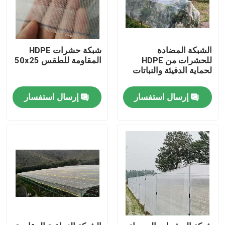
الشبكة المضادة
شبكة حشرات HDPE
للحشرات من HDPE
المقاومة للطقس 50x25
لحماية الدفيئة والنباتات
إرسال استفسار
إرسال استفسار
منزل
المنتجات
حول بنا