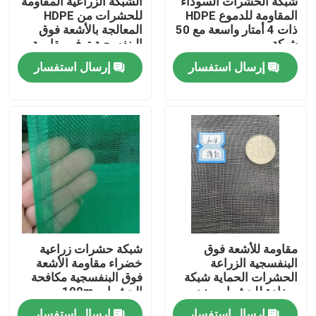
شبكة الحشرات السوداء
الشبكة الزراعية المقاومة
المقاومة للدموع HDPE
للحشرات من HDPE
ذات 4 أمتار واسعة مع 50
المعالجة بالأشعة فوق
ضبط الجودة
شبكة
البنفسجية توفر مقاومة
للدموع
إرسال استفسار
إرسال استفسار
اتصل بنا
طلب اقتباس
Russian website
الستار المغناطيسي للباب
مقاومة للأشعة فوق
شبكة حشرات زراعية
البنفسجية الزراعة
خضراء مقاومة الأشعة
شاشة النافذة
الحشرات الحماية شبكة
فوق البنفسجية مكافحة
مضادة للحشرات ضد
الحشرات 100m
الدموع مع 60 شبكة
شبكة ظلال PE
إرسال استفسار
إرسال استفسار