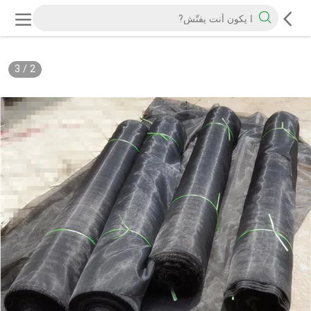
3
/
2