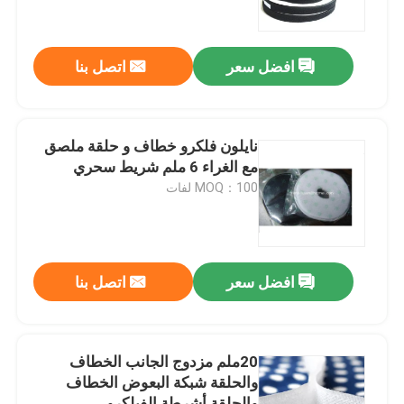
ضبط الجودة
افضل سعر
اتصل بنا
اتصل بنا
نايلون فلكرو خطاف و حلقة ملصق
طلب اقتباس
مع الغراء 6 ملم شريط سحري
MOQ：100 لفات
Russian website
الستار المغناطيسي للباب
افضل سعر
اتصل بنا
شاشة النافذة
20ملم مزدوج الجانب الخطاف
والحلقة شبكة البعوض الخطاف
شبكة ظلال PE
والحلقة أشرطة الفيلكرو