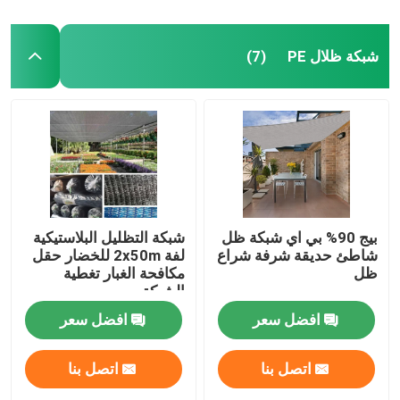
شبكة ظلال PE
(7)
بيج 90% بي اي شبكة ظل
شبكة التظليل البلاستيكية
شاطئ حديقة شرفة شراع
لفة 2x50m للخضار حقل
ظل
مكافحة الغبار تغطية
الشبكة
افضل سعر
افضل سعر
اتصل بنا
اتصل بنا