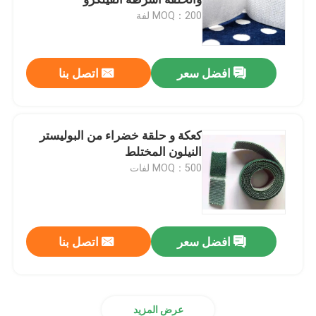
MOQ：200 لفة
شبكة الحشرات الزراعية
افضل سعر
اتصل بنا
القماش المشمع PE
حقيبة شبكية منسوجة
كعكة و حلقة خضراء من البوليستر
النيلون المختلط
MOQ：500 لفات
شبك بلاستيكي
الشبكة المقاومة للقلي
افضل سعر
اتصل بنا
نايلون كبل التعادل
ستارة باب بلاستيكية مغناطيسية
عرض المزيد