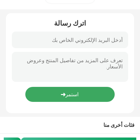
الزناد والحلقة
اترك رسالة
غطاء التربة من البولي بروبيلين
فئات أخرى منا