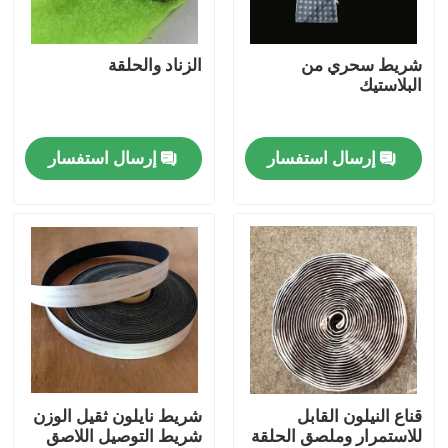
ضبط الجودة
شريط سحري من
الزناد والحلقة
البلاستيك
اتصل بنا
إرسال استفسار
إرسال استفسار
طلب اقتباس
Russian website
الستار المغناطيسي للباب
شاشة النافذة
قناع النيلون القابل
شريط نايلون ثقيل الوزن
للاستمرار وملصق الحلقة
شريط التوصيل اللاصق
شبكة ظلال PE