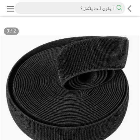
3
/
2