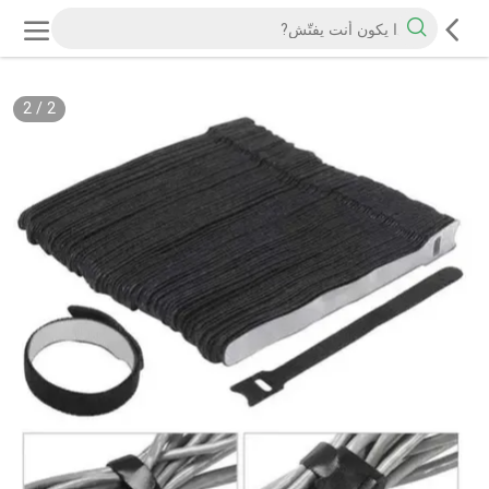
2
/
2