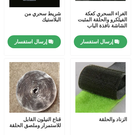
الغراء السحري كعكة
شريط سحري من
ضبط الجودة
الفيلكرو والحلقة المثبت
البلاستيك
الشاشة نافذة الباب
اتصل بنا
إرسال استفسار
إرسال استفسار
طلب اقتباس
Russian website
الستار المغناطيسي للباب
شاشة النافذة
الزناد والحلقة
قناع النيلون القابل
للاستمرار وملصق الحلقة
شبكة ظلال PE