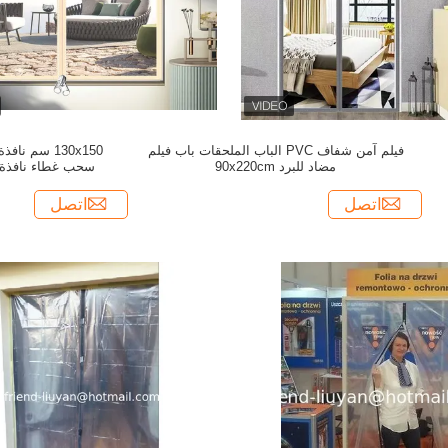
فيلم آمن شفاف PVC الباب الملحقات باب فيلم
130x150 سم ن
مضاد للبرد 90x220cm
سحب غطاء نافذة م
اتصل
اتصل