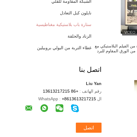
الشبكة المقاومة للقلي
نايلون كبل التعادل
ستارة باب بلاستيكية مغناطيسية
الزناد والحلقة
افذة من الفيلم البلاستيكي مع
غطاء التربة من البولي بروبيلين
ن الورق المقاوم للبرد
اتصل بنا
Liu Yan
رقم الهاتف :
+86 13613217215
ال WhatsApp :
+8613613217215
اتصل