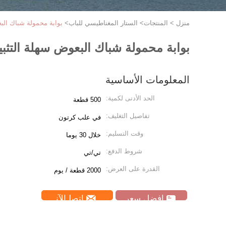
منزل
>
المنتجات
>
الستار المغناطيسي للباب
>
بوابة محمولة شباك الب
بوابة محمولة شباك البعوض سهلة التثب
المعلومات الأساسية
الحد الأدنى لكمية:
500 قطعة
تفاصيل التغليف:
في علب كرتون
وقت التسليم:
خلال 30 يوما
شروط الدفع:
تي/تي
القدرة على العرض:
2000 قطعة / يوم
افضل سعر
ﺎﺘﺼﻟ ﺍﻶﻧ