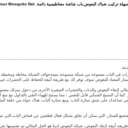
هلة تركيب شباك البعوض,باب شاشة مغناطيسية دائمة
 Door Mosquito Net
,
يثة
شرات في الباب مصنوعة من شبكة منسوجة متينةحواف الشبكة محاطة ومخيطة بق
لستار المضاد للبعوض سوف توفر لك مع طريقة أنيقة للحفاظ على الحشرات غير ا
هو مثالي لإبقاء البعوض والذباب والحشرات الصغيرة الأخرى من دخول منزلك.مصن
 كما أن النسيج الشبكي قابل للنفس ، مما يسمح للهواء النقي بالتداول مع منع 
تي تساعدك على شنق ستارة الباب، ومع ستارة الباب، هناك جولة من حلقة البيل
 التشجيع للستار، التي يمكن أن تغلق بشكل فعال قطعتين من قماش الباب،التي تم
يقة أنيقة لإبعاد البعوض، شبكة البعوض لدينا هو الحل المثالي.تم تصميمها 