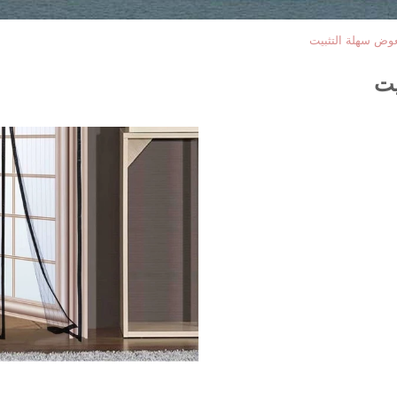
عوض سهلة التثبيت
يت