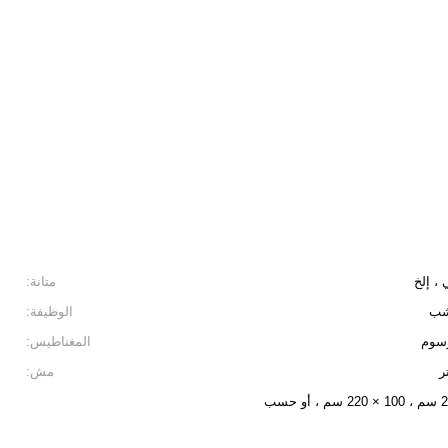
 ، إلخ
متانة:
خشب
الوظيفة:
رسوم
المغناطيس:
ر
مش:
90 × 210 سم ، 100 × 210 سم ، 100 × 220 سم ، أو حسب