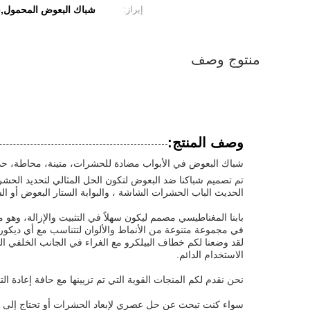
إبراز:
شباك البعوض المحمول,س
منتوج وصف
وصف المنتج:
شباك البعوض في الأبواب مضادة للحشرات، متينة، محاطة، حد
تم تصميم شباكنا ضد البعوض لتكون الحل المثالي لتحديد الح
الحديث الباب الحشرات الشاشة ، والبوابة الستار البعوض أو ا
بابنا المغناطيسي مصمم ليكون سهلاً في التثبيت والإزالة، و
في مجموعة متنوعة من الأنماط والألوان لتتناسب مع أي ديكور.
لقد وضعنا لكم خطاف البيلكرو مع الغراء في الجانب الخلفي ال
الاستخدام الدائم.
نحن نقدم لكم المنجات القوية التي تم تزيينها مع حافة إعادة
سواء كنت تبحث عن حل عصري لإبعاد الحشرات أو تحتاج إلى طر