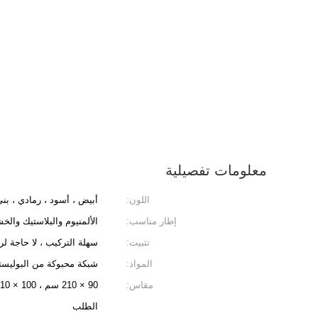
معلومات تفصيلية
اللون:
أبيض ، أسود ، رمادي ، بني
إطار مناسب:
الألمنيوم والبلاستيك وال
تثبيت:
سهلة التركيب ، لا حاجة ل
المواد:
شبكة محبوكة من البوليست
مقاس:
الطلب