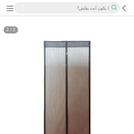
2
/
2