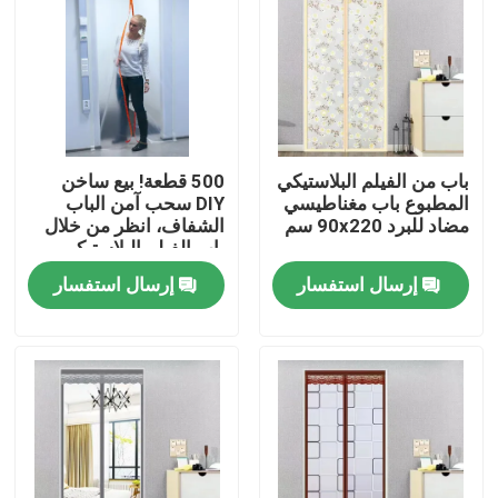
باب من الفيلم البلاستيكي
500 قطعة! بيع ساخن
المطبوع باب مغناطيسي
DIY سحب آمن الباب
مضاد للبرد 90x220 سم
الشفاف، انظر من خلال
باب الفيلم البلاستيكي،
غبار دليل الفولي باب مع
إرسال استفسار
إرسال استفسار
سحب
منزل
المنتجات
حول بنا