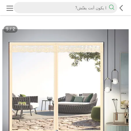
5
/
2