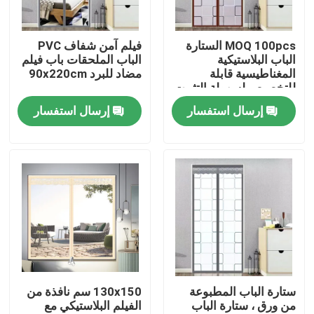
ضبط الجودة
MOQ 100pcs الستارة
فيلم آمن شفاف PVC
الباب البلاستيكية
الباب الملحقات باب فيلم
المغناطيسية قابلة
مضاد للبرد 90x220cm
اتصل بنا
للتخصيص لسهولة التثبيت
والصيانة
إرسال استفسار
إرسال استفسار
طلب اقتباس
Russian website
الستار المغناطيسي للباب
شاشة النافذة
ستارة الباب المطبوعة
130x150 سم نافذة من
من ورق ، ستارة الباب
الفيلم البلاستيكي مع
شبكة ظلال PE