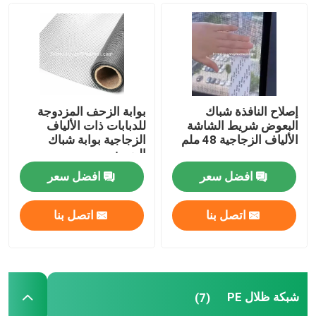
شبكة الحشرات الزراعية
القماش المشمع PE
إصلاح النافذة شباك
بوابة الزحف المزدوجة
البعوض شريط الشاشة
للدبابات ذات الألياف
حقيبة شبكية منسوجة
الألياف الزجاجية 48 ملم
الزجاجية بوابة شباك
البعوض
شبك بلاستيكي
افضل سعر
افضل سعر
اتصل بنا
اتصل بنا
الشبكة المقاومة للقلي
نايلون كبل التعادل
شبكة ظلال PE
(7)
ستارة باب بلاستيكية مغناطيسية