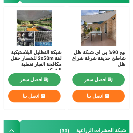
الزناد والحلقة
غطاء التربة من البولي بروبيلين
بيج 90% بي اي شبكة ظل
شبكة التظليل البلاستيكية
شاطئ حديقة شرفة شراع
لفة 2x50m للخضار حقل
ظل
مكافحة الغبار تغطية
الشبكة
افضل سعر
افضل سعر
اتصل بنا
اتصل بنا
شبكة الحشرات الزراعية
(30)