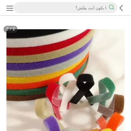
2
/
2