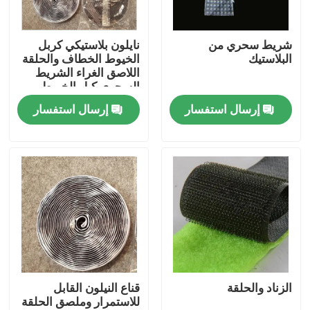
ضبط الجودة
شريط سحري من
نايلون بلاستيكي كربل
البلاستيك
الخيوط الخطاف والحلقة
اللاصق الغراء الشريط
اتصل بنا
السحري كبل الخيوط
إرسال استفسار
إرسال استفسار
طلب اقتباس
Russian website
الستار المغناطيسي للباب
شاشة النافذة
الزناد والحلقة
قناع النيلون القابل
للاستمرار وملصق الحلقة
شبكة ظلال PE