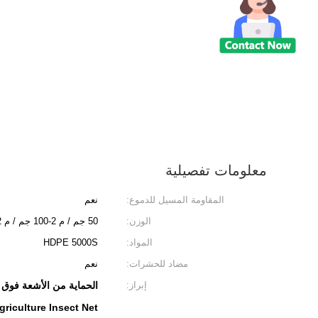
معلومات تفصيلية
المقاومة المسيل للدموع:
نعم
الوزن:
50 جم / م 2-100 جم / م 2
المواد:
HDPE 5000S
مضاد للحشرات:
نعم
إبراز:
الحماية من الأشعة فوق 
riculture Insect Net