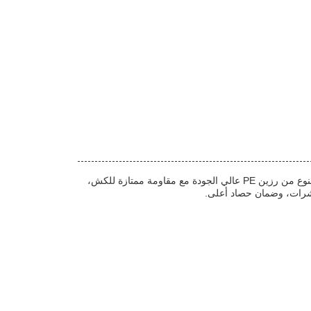
الزراعة شبكة الحشرات هي حاجز حشرات زراعية فعال للغاية لشبكة استبعاد الحشرات الزراعية وشبكة استبعاد الحشرات في المحاصيل.مصنوع من رزين PE عالي الجودة مع مقاومة ممتازة للكش،
حشرات، وضمان حصاد أعلى.