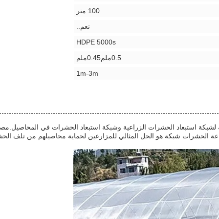
100 متر
نعم..
HDPE 5000s
0.5ملم0.45ملم
1m-3m
راعة الحشرات شبكة هو الحل المثالي للمزارعين لحماية محاصيلهم من تلف ال