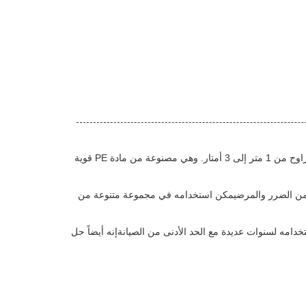
الزراعة شبكة الحشرات هو الحل المثالي للحفاظ على الحشرات بعيدا عن مزرعتك، حديقة الفاكهة والحديقة.,60 شبكة، 80 شبكة، وأعرض تتراوح من 1 متر إلى 3 أمتار. وهي مصنوعة من مادة PE قوية
 من الضرر والمرضيمكن استخدامه في مجموعة متنوعة من
امه لسنوات عديدة مع الحد الأدنى من الصيانةإنه أيضاً حل