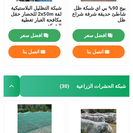
بيج 90% بي اي شبكة ظل
شبكة التظليل البلاستيكية
شاطئ حديقة شرفة شراع
لفة 2x50m للخضار حقل
ظل
مكافحة الغبار تغطية
الشبكة
افضل سعر
افضل سعر
اتصل بنا
اتصل بنا
شبكة الحشرات الزراعية
(30)