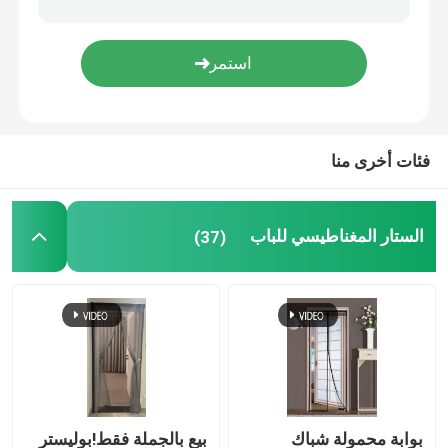
الزناد والحلقة
غطاء التربة من البولي بروبيلين
فئات أخرى منا
الستار المغناطيسي للباب
(37)
بوابة محمولة شباك
بيع بالجملة فقط!بوليستر