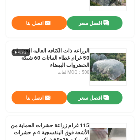
ضبط الجودة
افضل سعر
اتصل بنا
اتصل بنا
الزراعة ذات الكثافة العالية الحشرات
طلب اقتباس
50 غرام غطاء النباتات 60 شبكة
الخضروات البيضاء
MOQ：500 لفات
Russian website
الستار المغناطيسي للباب
افضل سعر
اتصل بنا
شاشة النافذة
115 غرام زراعة حشرات الحماية من
الأشعة فوق البنفسجية 4 م حشرات
شبكة ظلال PE
بلاستيكية 50x25 شبكة