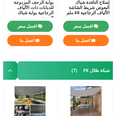
إصلاح النافذة شباك
بوابة الزحف المزدوجة
البعوض شريط الشاشة
للدبابات ذات الألياف
الألياف الزجاجية 48 ملم
الزجاجية بوابة شباك
البعوض
افضل سعر
افضل سعر
اتصل بنا
اتصل بنا
شبكة ظلال PE
(7)