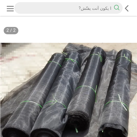
2
/
2