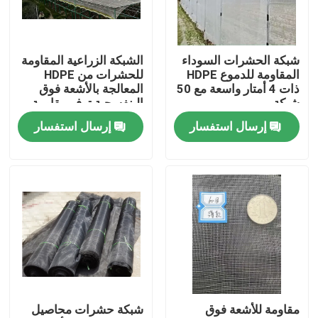
ضبط الجودة
شبكة الحشرات السوداء
الشبكة الزراعية المقاومة
المقاومة للدموع HDPE
للحشرات من HDPE
اتصل بنا
ذات 4 أمتار واسعة مع 50
المعالجة بالأشعة فوق
شبكة
البنفسجية توفر مقاومة
للدموع
إرسال استفسار
إرسال استفسار
طلب اقتباس
Russian website
الستار المغناطيسي للباب
شاشة النافذة
مقاومة للأشعة فوق
شبكة حشرات محاصيل
شبكة ظلال PE