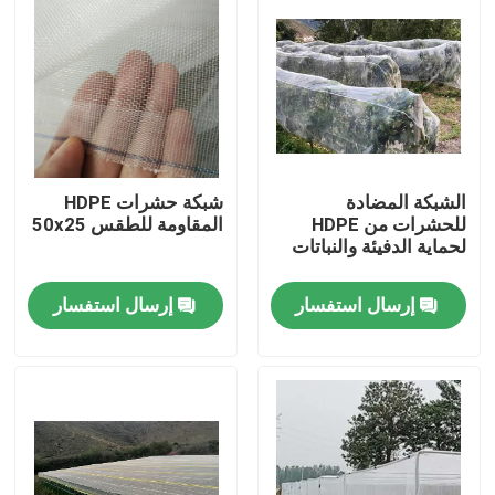
الشبكة المضادة
شبكة حشرات HDPE
للحشرات من HDPE
المقاومة للطقس 50x25
لحماية الدفيئة والنباتات
إرسال استفسار
إرسال استفسار
منزل
المنتجات
حول بنا