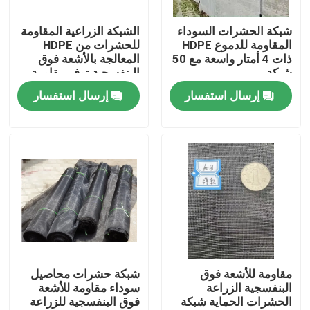
شبكة الحشرات السوداء
الشبكة الزراعية المقاومة
ضبط الجودة
المقاومة للدموع HDPE
للحشرات من HDPE
ذات 4 أمتار واسعة مع 50
المعالجة بالأشعة فوق
شبكة
البنفسجية توفر مقاومة
اتصل بنا
للدموع
إرسال استفسار
إرسال استفسار
طلب اقتباس
Russian website
الستار المغناطيسي للباب
شاشة النافذة
مقاومة للأشعة فوق
شبكة حشرات محاصيل
البنفسجية الزراعة
سوداء مقاومة للأشعة
الحشرات الحماية شبكة
فوق البنفسجية للزراعة
شبكة ظلال PE