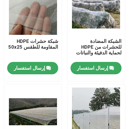
الشبكة المضادة
شبكة حشرات HDPE
للحشرات من HDPE
المقاومة للطقس 50x25
لحماية الدفيئة والنباتات
إرسال استفسار
إرسال استفسار
منزل
المنتجات
حول بنا