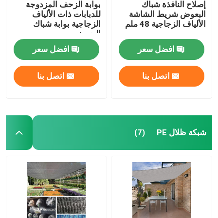
إصلاح النافذة شباك
بوابة الزحف المزدوجة
البعوض شريط الشاشة
للدبابات ذات الألياف
الألياف الزجاجية 48 ملم
الزجاجية بوابة شباك
البعوض
افضل سعر
افضل سعر
اتصل بنا
اتصل بنا
شبكة ظلال PE
(7)