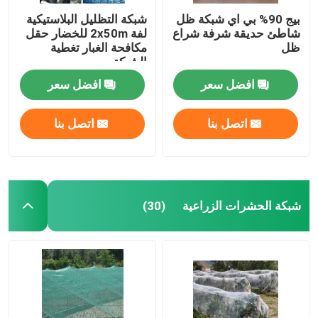
بيج 90% بي اي شبكة ظل
شبكة التظليل البلاستيكية
شاطئ حديقة شرفة شراع
لفة 2x50m للخضار حقل
ظل
مكافحة الغبار تغطية
الشبكة
افضل سعر
افضل سعر
اتصل بنا
اتصل بنا
شبكة الحشرات الزراعية
(30)