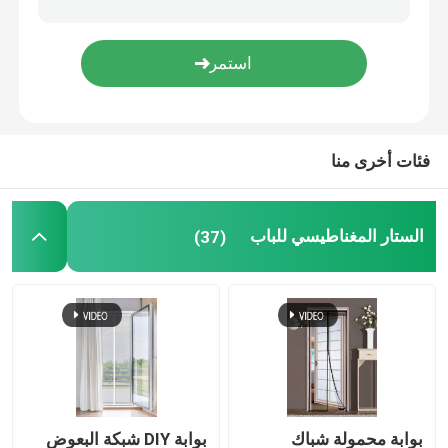
الزناد والحلقة
غطاء التربة من البولي بروبيلين
فئات أخرى منا
الستار المغناطيسي للباب
(37)
بوابة محمولة شباك
بوابة DIY شبكة البعوض