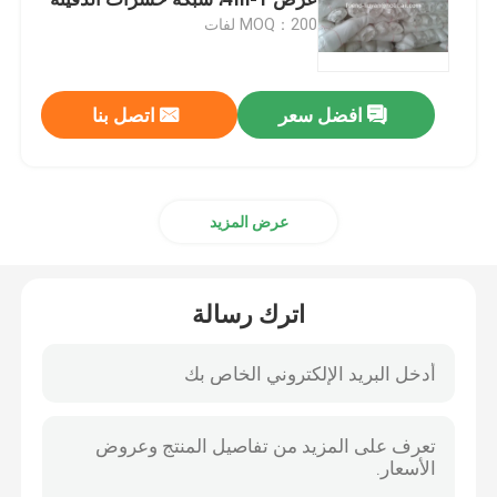
50
MOQ：200 لفات
شبكة الحشرات الزراعية
افضل سعر
اتصل بنا
القماش المشمع PE
حقيبة شبكية منسوجة
عرض المزيد
شبك بلاستيكي
اترك رسالة
الشبكة المقاومة للقلي
نايلون كبل التعادل
ستارة باب بلاستيكية مغناطيسية