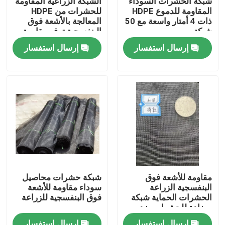
شبكة الحشرات السوداء
الشبكة الزراعية المقاومة
المقاومة للدموع HDPE
للحشرات من HDPE
ذات 4 أمتار واسعة مع 50
المعالجة بالأشعة فوق
ضبط الجودة
شبكة
البنفسجية توفر مقاومة
للدموع
إرسال استفسار
إرسال استفسار
اتصل بنا
طلب اقتباس
Russian website
الستار المغناطيسي للباب
مقاومة للأشعة فوق
شبكة حشرات محاصيل
البنفسجية الزراعة
سوداء مقاومة للأشعة
شاشة النافذة
الحشرات الحماية شبكة
فوق البنفسجية للزراعة
مضادة للحشرات ضد
الدموع مع 60 شبكة
شبكة ظلال PE
إرسال استفسار
إرسال استفسار