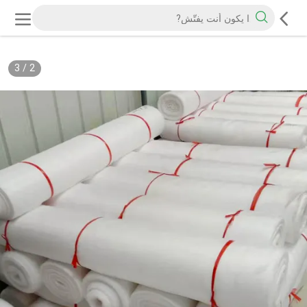
3
/
2