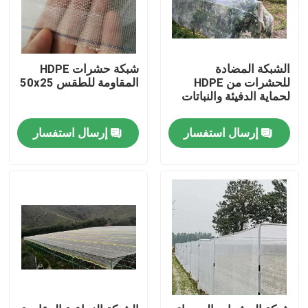
الشبكة المضادة
شبكة حشرات HDPE
للحشرات من HDPE
المقاومة للطقس 50x25
لحماية الدفيئة والنباتات
إرسال استفسار
إرسال استفسار
منزل
المنتجات
حول بنا