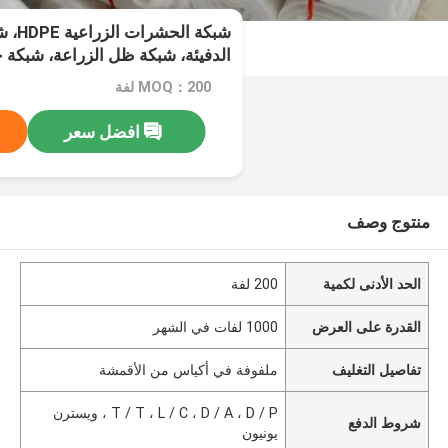
شبكة ا
الدفيئة، شبكة ظل الزراعة، شبكة ج
MOQ：200 لفة
افضل سعر
منتوج وصف
الحد الأدنى لكمية
200 لفة
القدرة على العرض
1000 لفات في الشهر
تفاصيل التغليف
ملفوفة في أكياس من الأقمشة
T / T ، L / C ، D / A ، D / P ، ويسترن
شروط الدفع
يونيون