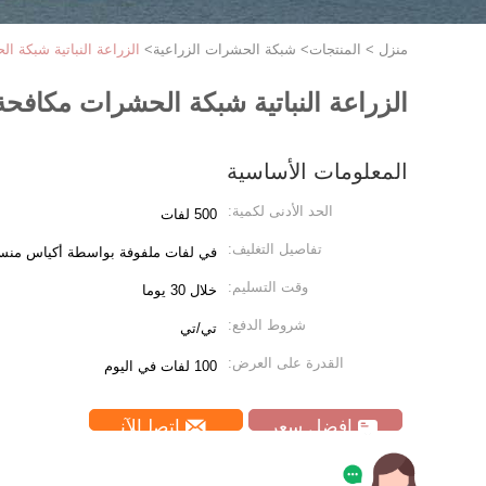
منزل
>
المنتجات
>
شبكة الحشرات الزراعية
>
الزراعة النباتية شبكة 
الزراعة النباتية شبكة الحشرات مكافحة
المعلومات الأساسية
الحد الأدنى لكمية:
500 لفات
تفاصيل التغليف:
في لفات ملفوفة بواسطة أكياس منسوج
وقت التسليم:
خلال 30 يوما
شروط الدفع:
تي/تي
القدرة على العرض:
100 لفات في اليوم
افضل سعر
ﺎﺘﺼﻟ ﺍﻶﻧ