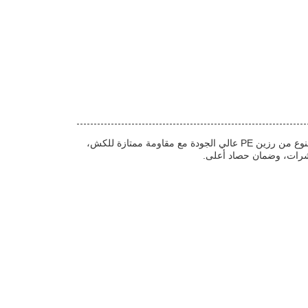
الزراعة شبكة الحشرات هي حاجز حشرات زراعية فعال للغاية لشبكة استبعاد الحشرات الزراعية وشبكة استبعاد الحشرات في المحاصيل.مصنوع من رزين PE عالي الجودة مع مقاومة ممتازة للكش،
حشرات، وضمان حصاد أعلى.