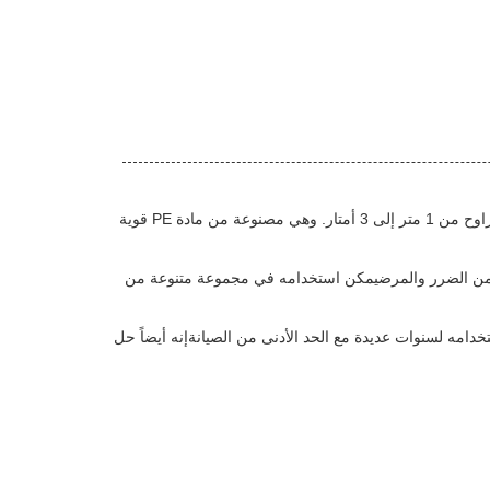
الزراعة شبكة الحشرات هو الحل المثالي للحفاظ على الحشرات بعيدا عن مزرعتك، حديقة الفاكهة والحديقة.,60 شبكة، 80 شبكة، وأعرض تتراوح من 1 متر إلى 3 أمتار. وهي مصنوعة من مادة PE قوية
 من الضرر والمرضيمكن استخدامه في مجموعة متنوعة من
امه لسنوات عديدة مع الحد الأدنى من الصيانةإنه أيضاً حل