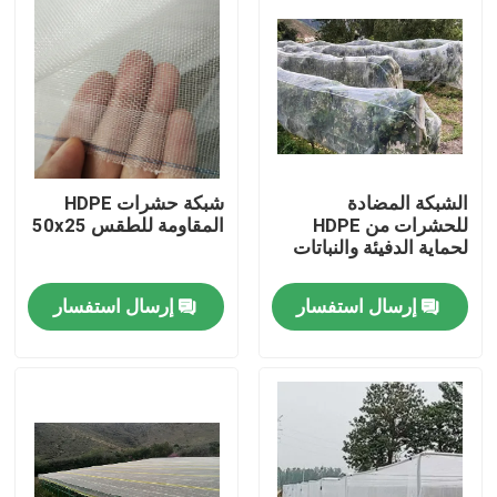
الشبكة المضادة
شبكة حشرات HDPE
للحشرات من HDPE
المقاومة للطقس 50x25
لحماية الدفيئة والنباتات
إرسال استفسار
إرسال استفسار
منزل
المنتجات
حول بنا