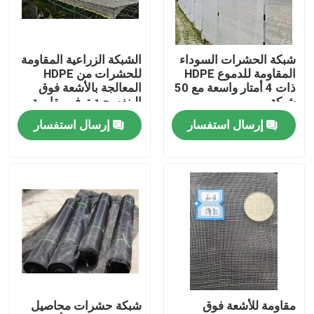
ضبط الجودة
شبكة الحشرات السوداء
الشبكة الزراعية المقاومة
المقاومة للدموع HDPE
للحشرات من HDPE
اتصل بنا
ذات 4 أمتار واسعة مع 50
المعالجة بالأشعة فوق
شبكة
البنفسجية توفر مقاومة
للدموع
إرسال استفسار
إرسال استفسار
طلب اقتباس
Russian website
الستار المغناطيسي للباب
شاشة النافذة
مقاومة للأشعة فوق
شبكة حشرات محاصيل
شبكة ظلال PE