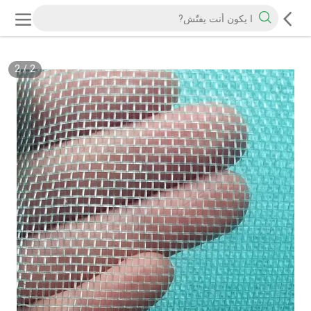
2
/
2