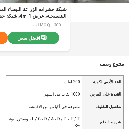
شبكة حشرات الزراعة البيضاء المق
البنفسجية، عرض 1-4m، شبكة حشرات الدفيئة 50
MOQ：200 لفات
افضل سعر
منتوج وصف
الحد الأدنى لكمية
200 لفات
القدرة على العرض
1000 لفات في الشهر
تفاصيل التغليف
ملفوفة في أكياس من الأقمشة
L / C ، D / A ، D / P ، T / T ، ويسترن يوني
شروط الدفع
ون