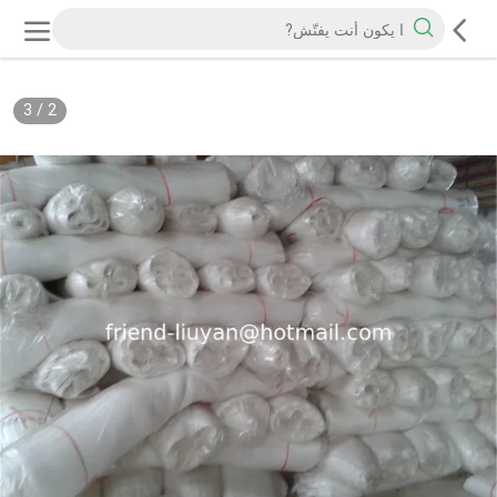
3
/
2