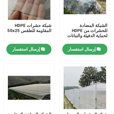
الشبكة المضادة
شبكة حشرات HDPE
للحشرات من HDPE
المقاومة للطقس 50x25
لحماية الدفيئة والنباتات
إرسال استفسار
إرسال استفسار
منزل
المنتجات
حول بنا