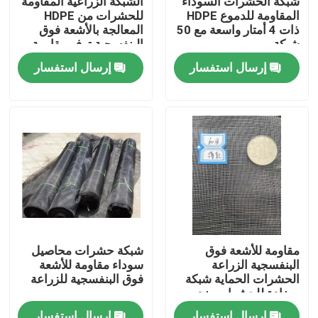
شبكة الحشرات السوداء
الشبكة الزراعية المقاومة
المقاومة للدموع HDPE
للحشرات من HDPE
ذات 4 أمتار واسعة مع 50
المعالجة بالأشعة فوق
ضبط الجودة
شبكة
البنفسجية توفر مقاومة
للدموع
إرسال استفسار
إرسال استفسار
اتصل بنا
طلب اقتباس
Russian website
الستار المغناطيسي للباب
مقاومة للأشعة فوق
شبكة حشرات محاصيل
البنفسجية الزراعة
سوداء مقاومة للأشعة
شاشة النافذة
الحشرات الحماية شبكة
فوق البنفسجية للزراعة
مضادة للحشرات ضد
الدموع مع 60 شبكة
شبكة ظلال PE
إرسال استفسار
إرسال استفسار