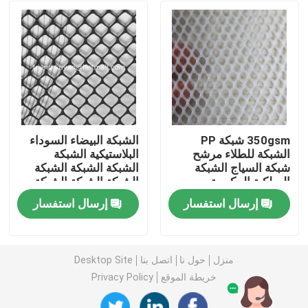
ضبط الجودة
اتصل بنا
طلب اقتباس
350gsm شبكة PP
الشبكة البيضاء السوداء
الشبكة للطلاء مرشح
البلاستيكية الشبكة
شبكة السياج الشبكة
الشبكة الشبكة الشبكة
Russian website
السلكية المكبسة
الشبكة الشبكة الشبكة
الشبكة الشبكة الشبكة
إرسال استفسار
إرسال استفسار
الشبكة
الستار المغناطيسي للباب
شاشة النافذة
منزل
حول نا
اتصل بنا
Desktop Site
خريطة الموقع
Privacy Policy
شبكة ظلال PE