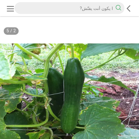
5
/
2