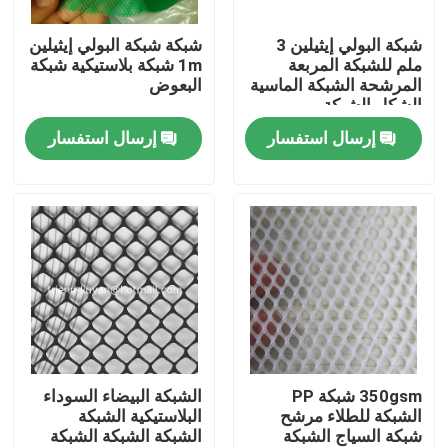
شبكة البولي إيثيلين 3
شبكة شبكة البولي إيثيلين
ضبط الجودة
ملم للشبكة المربعة
1m شبكة بلاستيكية شبكة
المرشحة الشبكة الماسية
البعوض
الشكل الشبكة
اتصل بنا
إرسال استفسار
إرسال استفسار
طلب اقتباس
Russian website
الستار المغناطيسي للباب
شاشة النافذة
350gsm شبكة PP
الشبكة البيضاء السوداء
الشبكة للطلاء مرشح
البلاستيكية الشبكة
شبكة السياج الشبكة
الشبكة الشبكة الشبكة
شبكة ظلال PE