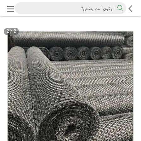
2
/
2