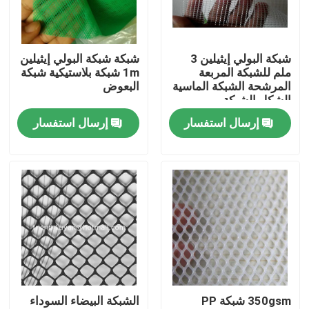
ضبط الجودة
شبكة البولي إيثيلين 3
شبكة شبكة البولي إيثيلين
ملم للشبكة المربعة
1m شبكة بلاستيكية شبكة
اتصل بنا
المرشحة الشبكة الماسية
البعوض
الشكل الشبكة
إرسال استفسار
إرسال استفسار
طلب اقتباس
Russian website
الستار المغناطيسي للباب
شاشة النافذة
350gsm شبكة PP
الشبكة البيضاء السوداء
شبكة ظلال PE