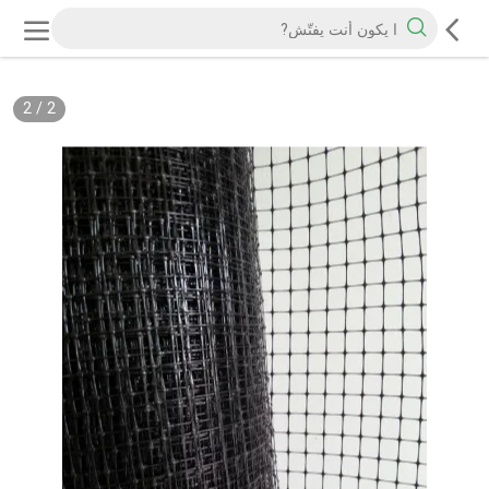
2
/
2