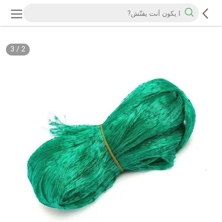
3
/
2