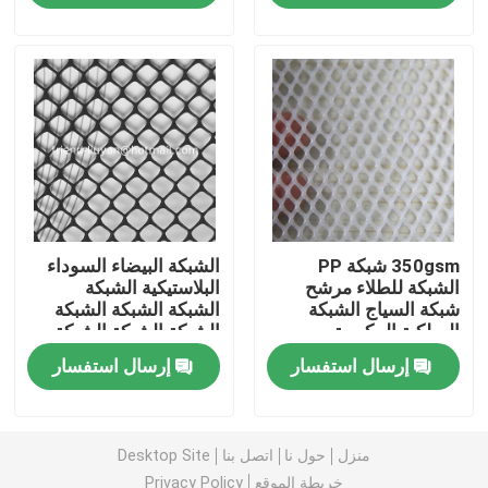
ضبط الجودة
اتصل بنا
طلب اقتباس
350gsm شبكة PP
الشبكة البيضاء السوداء
Russian website
الشبكة للطلاء مرشح
البلاستيكية الشبكة
شبكة السياج الشبكة
الشبكة الشبكة الشبكة
السلكية المكبسة
الشبكة الشبكة الشبكة
الستار المغناطيسي للباب
الشبكة الشبكة الشبكة
إرسال استفسار
إرسال استفسار
الشبكة
شاشة النافذة
منزل
حول نا
اتصل بنا
Desktop Site
شبكة ظلال PE
خريطة الموقع
Privacy Policy