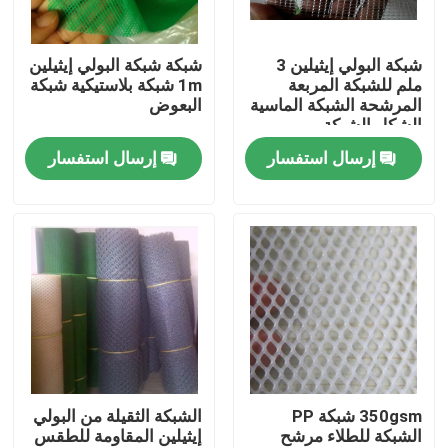
ضبط الجودة
شبكة البولي إيثيلين 3
شبكة شبكة البولي إيثيلين
ملم للشبكة المربعة
1m شبكة بلاستيكية شبكة
المرشحة الشبكة الماسية
البعوض
اتصل بنا
الشكل الشبكة
إرسال استفسار
إرسال استفسار
طلب اقتباس
Russian website
الستار المغناطيسي للباب
شاشة النافذة
350gsm شبكة PP
الشبكة الثقيلة من البولي
الشبكة للطلاء مرشح
إيثيلين المقاومة للطقس
شبكة ظلال PE