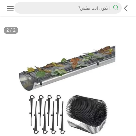
2
/
2