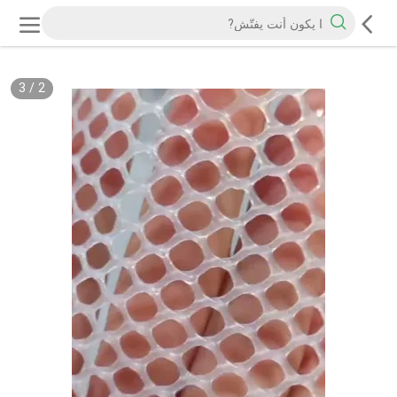
3
/
2