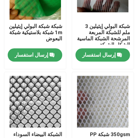
ضبط الجودة
شبكة البولي إيثيلين 3
شبكة شبكة البولي إيثيلين
ملم للشبكة المربعة
1m شبكة بلاستيكية شبكة
اتصل بنا
المرشحة الشبكة الماسية
البعوض
الشكل الشبكة
إرسال استفسار
إرسال استفسار
طلب اقتباس
Russian website
الستار المغناطيسي للباب
شاشة النافذة
350gsm شبكة PP
الشبكة البيضاء السوداء
شبكة ظلال PE