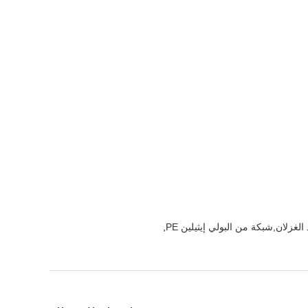
غزلان,شبكة من البولي إيثيلين PE
,