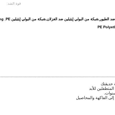
قوة الشد:
د الطيور,شبكة من البولي إيثيلين ضد الغزلان,شبكة من البولي إيثيلين PE
ng
,
PE Polyet
 حديقتك
لمتطفلين للأبد
سنوات.
إلى الفاكهة والمحاصيل