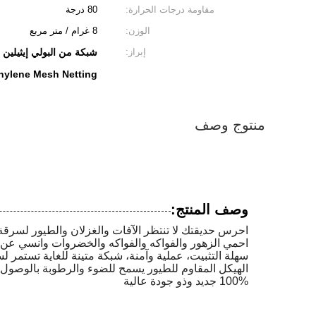
مقاومة درجات الحرارة:
80 درجة
الوزن:
8 غرام / متر مربع
إبراز:
شبكة من البولي إيثيلين ض
hylene Mesh Netting
منتوج وصف
وصف المنتج:
احرس حديقتك لا تنتظر الآفات والغزلان والطيور لسرقة
احمي الزهور والفواكه والفواكه والخضروات وانسي عن ا
سهلة التثبيت، عملية وآمنة، شبكة متينة للغاية تستمر ل
الهيكل المقاوم للطيور يسمح للضوء والرطوبة بالوصول 
100% جديد وذو جودة عالية