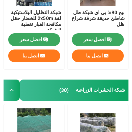
بيج 90% بي اي شبكة ظل
شبكة التظليل البلاستيكية
شاطئ حديقة شرفة شراع
لفة 2x50m للخضار حقل
ظل
مكافحة الغبار تغطية
الشبكة
افضل سعر
افضل سعر
اتصل بنا
اتصل بنا
شبكة الحشرات الزراعية
(30)