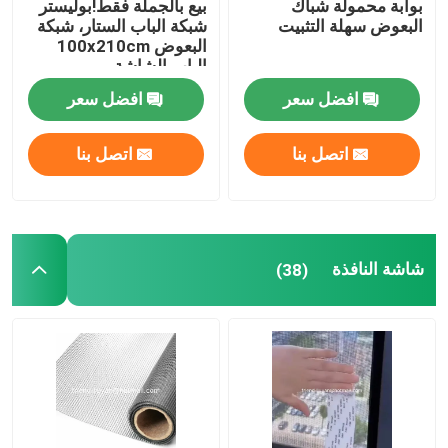
بوابة محمولة شباك
بيع بالجملة فقط!بوليستر
البعوض سهلة التثبيت
شبكة الباب الستار، شبكة
البعوض 100x210cm
الزناد والحلقة
الباب الشاشة
المغناطيسية الناعمة شبكة
افضل سعر
افضل سعر
الباب
غطاء التربة من البولي بروبيلين
اتصل بنا
اتصل بنا
شاشة النافذة
(38)