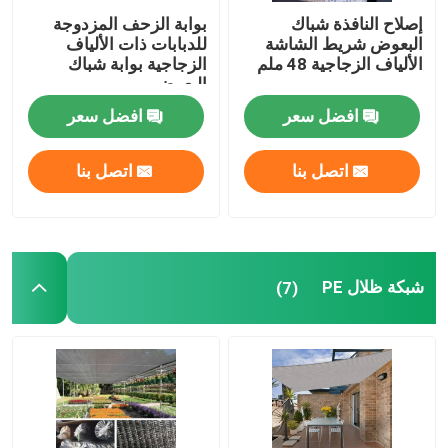
إصلاح النافذة شباك
بوابة الزحف المزدوجة
البعوض شريط الشاشة
للدبابات ذات الألياف
الألياف الزجاجية 48 ملم
الزجاجية بوابة شباك
البعوض
افضل سعر
افضل سعر
اتصل بنا
اتصل بنا
شبكة ظلال PE
(7)