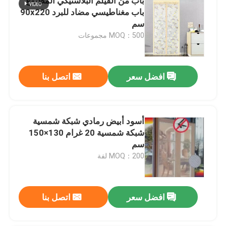
باب من الفيلم البلاستيكي المطبوع
باب مغناطيسي مضاد للبرد 90x220
سم
MOQ：500 مجموعات
افضل سعر
اتصل بنا
أسود أبيض رمادي شبكة شمسية
شبكة شمسية 20 غرام 130×150
سم
MOQ：200 لفة
افضل سعر
اتصل بنا