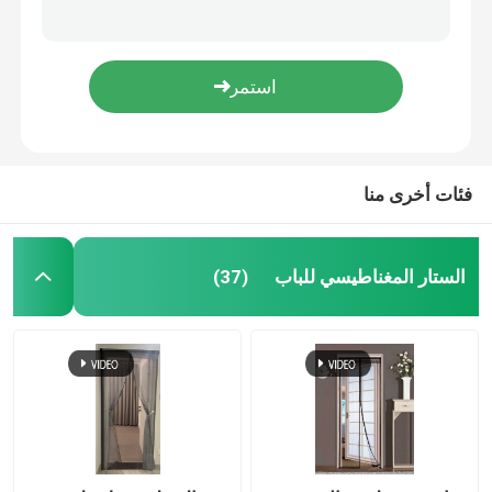
كيس شبكة PP المنسوجة البصل حزمة الشبكة كيس الخضروات كيس السحب الشبكة المنسوجة
شبكة مكافحة البعوض البيضاء السوداء المعالجة بالأشعة فوق البنفسجية لحماية المحاصيل شبكة 40
شبكة الحشرات الزراعية
المقاومة للأشعة فوق البنفسجية PE القماش المكشوف رول البرتقالي الأزرق لتغطية قاربك
ستارة الباب الملونة البوليستر شبكة البعوض ستارة الباب الشاشة المغناطيسية 100x220cm
القماش المشمع PE
مضاد للأشعة فوق البنفسجية استخدام متعدد صفيحة القشرة الأزرق الدائمة المصفوفة النسيج النسيج
فئات أخرى منا
حقيبة شبكية منسوجة
شبك بلاستيكي
الستار المغناطيسي للباب
(37)
الشبكة المقاومة للقلي
نايلون كبل التعادل
ستارة باب بلاستيكية مغناطيسية