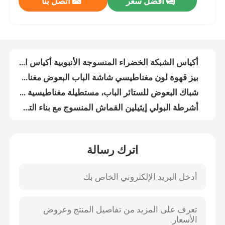
افضل سعر
اتصل بنا
أكياس الشبكة الخضراء المنسوجة الأنبوبية أكياس الشبكة الخزلية المنسوجة
بيز قهوة لون مغناطيسي شاشة الباب البعوض مغناطيسي شبكة الباب
ضبط الجودة
شباك البعوض للستائر الباب، مستطيلة مغناطيسية شاشة الباب، طباعة سهلة تناسب ستارة الباب
أشرطة البولي إيثيلين القماش المنسوج مع بناء التصفيف
اتصل بنا
موسم الصيف يستخدم ستارة شباك البعوض المغناطيسية للباب والنوافذ
حقيبة ثقيلة ذات شبكة بي اي قابلة للنفس
طلب اقتباس
شبكة حشرات الزراعة البيضاء المقاومة للأشعة فوق البنفسجية، عرض 1-4m، شبكة حشرات الدفيئة 50
سهلة إصلاح شبكة البعوض لباب، توقف الطائرة مطبوعة الباب الشبكة المغناطيسية
شبكة مضادة للبعوض البيضاء مقاومة للأشعة فوق البنفسجية شبكة مضادة للحشرات في المزرعة
Russian website
بوابة شباك البعوض DIY، ستارة الشاشة، ستارة الباب الشاشة المغناطيسية، ستارة وقف الطيران
اترك رسالة
أكياس الشبكة المنسوجة من PE أكياس الشبكة المطبوعة من الألياف الأحادية أكياس الشبكة من الأسلاك
الستار المغناطيسي للباب
القشرة متعددة الأغراض PE القشرة البلاستيكية الثقيلة القشرة الزرقاء PE القشرة
شبكة الحشرات الزراعية HDPE، شبكة الحشرات في الدفيئة، شبكة ظل الزراعة، شبكة جمع الزيتون
شاشة النافذة
الشبكة الدائمة PE القماش المعدني المقاوم للماء النسيج المنسوج القماش المعدني
الستار الباب البوليستر المطبوعة الجميلة شبكة مع الشرائط المغناطيسية لإغلاق سهل
شبكة ظلال PE