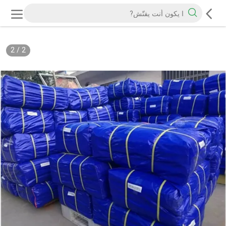
2
/
2