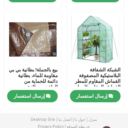
ضبط الجودة
اتصل بنا
طلب اقتباس
الشبكة الشفافة
بيع بالجملة! بطانية بي بي
Russian website
البلاستيكية المصفوفة
مقاومة للماء، بطانية
القماش المقاوم للمطر
دائمة للحماية من
القماش المقاوم للمطر
الطقس، بطانية بي بي
الستار المغناطيسي للباب
القماش المقاوم
مضادة للرطوبة، غطاء
إرسال استفسار
إرسال استفسار
للطائرات المقاوم
حمام السباحة
للطائرات القماش
شاشة النافذة
المقاوم للطائرات
القماش المقاوم
منزل
حول نا
اتصل بنا
Desktop Site
للطائرات القماش
شبكة ظلال PE
المقاوم للطائرات
خريطة الموقع
Privacy Policy