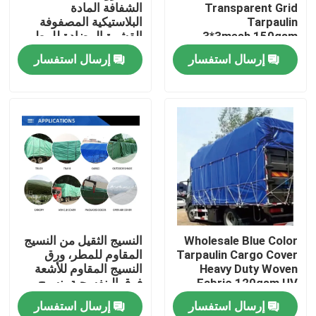
Transparent Grid
الشفافة المادة
Tarpaulin
البلاستيكية المصفوفة
3*3mesh,150gsm
القشرة المضادة للمطر
Warm Keep Tarpaulin
القشرة القشرة الثقيلة
إرسال استفسار
إرسال استفسار
Sheet
القشرة
منزل
Wholesale Blue Color
النسيج الثقيل من النسيج
Tarpaulin Cargo Cover
المقاوم للمطر، ورق
المنتجات
Heavy Duty Woven
النسيج المقاوم للأشعة
Fabric 120gsm,UV
فوق البنفسجية، نسيج
Resist Garden Cover
غطاء الشاحنة
إرسال استفسار
إرسال استفسار
Sheet,Pool Fabric
حول بنا