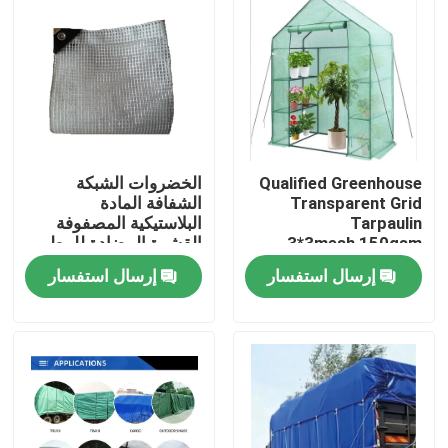
Qualified Greenhouse
الخضروات الشبكة
Transparent Grid
الشفافة المادة
Tarpaulin
البلاستيكية المصفوفة
3*3mesh,150gsm
القشرة المضادة للمطر
Warm Keep Tarpaulin
القشرة القشرة الثقيلة
إرسال استفسار
إرسال استفسار
Sheet
القشرة
منزل
المنتجات
حول بنا