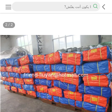
2
/
2