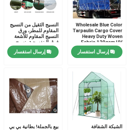
ضبط الجودة
Wholesale Blue Color
النسيج الثقيل من النسيج
Tarpaulin Cargo Cover
المقاوم للمطر، ورق
اتصل بنا
Heavy Duty Woven
النسيج المقاوم للأشعة
Fabric 120gsm,UV
فوق البنفسجية، نسيج
Resist Garden Cover
غطاء الشاحنة
إرسال استفسار
إرسال استفسار
طلب اقتباس
Sheet,Pool Fabric
Russian website
الستار المغناطيسي للباب
شاشة النافذة
الشبكة الشفافة
بيع بالجملة! بطانية بي بي
شبكة ظلال PE