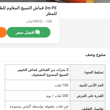
2m PE قماش النسيج المقاوم 
للمطر
MOQ：100 لفات
افضل سعر
منتوج وصف
2 مترات من القماش
,
قماش التخييم
,
تسليط الضوء:
النسيج المنسوج المصفوف
الحد الأدنى لكمية
100 لفات
القدرة على العرض
200 لفات / يوم
في لفات ملفوفة بواسطة أكياس منسوجة
تفاصيل التغليف