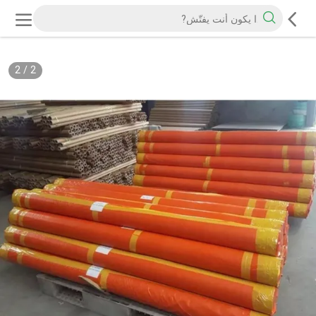
2
/
2