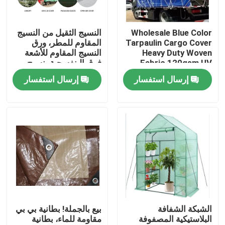
ضبط الجودة
Wholesale Blue Color
النسيج الثقيل من النسيج
Tarpaulin Cargo Cover
المقاوم للمطر، ورق
Heavy Duty Woven
النسيج المقاوم للأشعة
اتصل بنا
Fabric 120gsm,UV
فوق البنفسجية، نسيج
Resist Garden Cover
غطاء الشاحنة
إرسال استفسار
إرسال استفسار
Sheet,Pool Fabric
طلب اقتباس
Russian website
الستار المغناطيسي للباب
شاشة النافذة
الشبكة الشفافة
بيع بالجملة! بطانية بي بي
البلاستيكية المصفوفة
مقاومة للماء، بطانية
شبكة ظلال PE