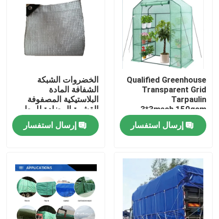
Qualified Greenhouse
الخضروات الشبكة
Transparent Grid
الشفافة المادة
Tarpaulin
البلاستيكية المصفوفة
3*3mesh,150gsm
القشرة المضادة للمطر
Warm Keep Tarpaulin
القشرة القشرة الثقيلة
إرسال استفسار
إرسال استفسار
Sheet
القشرة
منزل
المنتجات
حول بنا