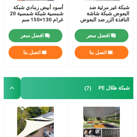
شبكة غير مرئية ضد
أسود أبيض رمادي شبكة
البعوض شبكة شاشة
شمسية شبكة شمسية 20
النافذة الزر ضد البعوض
غرام 130×150 سم
افضل سعر
افضل سعر
اتصل بنا
اتصل بنا
شبكة ظلال PE
(7)