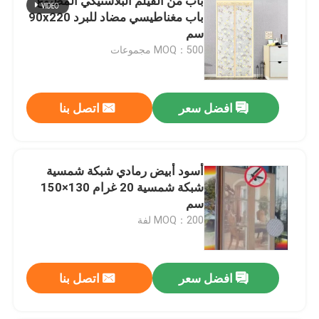
باب من الفيلم البلاستيكي المطبوع
باب مغناطيسي مضاد للبرد 90x220
سم
MOQ：500 مجموعات
افضل سعر
اتصل بنا
أسود أبيض رمادي شبكة شمسية
شبكة شمسية 20 غرام 130×150
سم
MOQ：200 لفة
افضل سعر
اتصل بنا