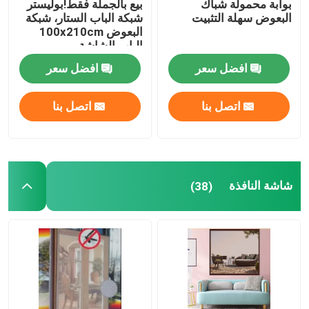
بوابة محمولة شباك
بيع بالجملة فقط!بوليستر
البعوض سهلة التثبيت
شبكة الباب الستار، شبكة
البعوض 100x210cm
الزناد والحلقة
الباب الشاشة
المغناطيسية الناعمة شبكة
افضل سعر
افضل سعر
الباب
غطاء التربة من البولي بروبيلين
اتصل بنا
اتصل بنا
شاشة النافذة
(38)