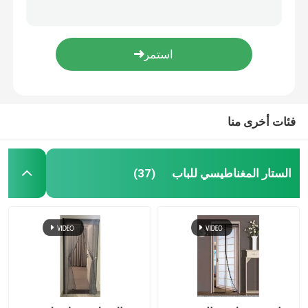
كيس شبكة PP المنسوجة البصل حزمة الشبكة كيس الخضروات كيس السحب الشبكة المنسوجة
شبكة مكافحة البعوض البيضاء السوداء المعالجة بالأشعة فوق البنفسجية لحماية المحاصيل شبكة 40
شبكة الحشرات الزراعية
المقاومة للأشعة فوق البنفسجية PE القماش المكشوف رول البرتقالي الأزرق لتغطية قاربك
ستارة الباب الملونة البوليستر شبكة البعوض ستارة الباب الشاشة المغناطيسية 100x220cm
القماش المشمع PE
مضاد للأشعة فوق البنفسجية استخدام متعدد صفيحة القشرة الأزرق الدائمة المصفوفة النسيج النسيج
فئات أخرى منا
حقيبة شبكية منسوجة
شبك بلاستيكي
الستار المغناطيسي للباب
(37)
الشبكة المقاومة للقلي
نايلون كبل التعادل
ستارة باب بلاستيكية مغناطيسية