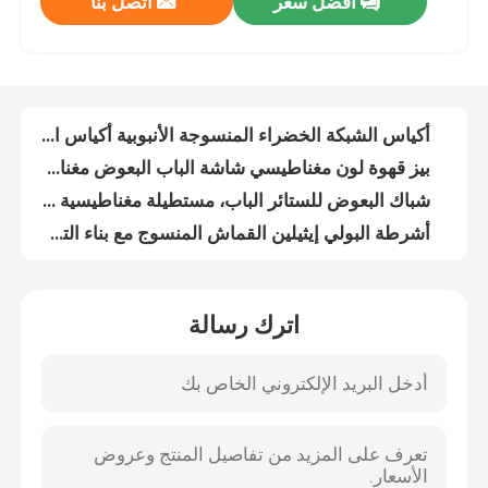
افضل سعر
اتصل بنا
أكياس الشبكة الخضراء المنسوجة الأنبوبية أكياس الشبكة الخزلية المنسوجة
بيز قهوة لون مغناطيسي شاشة الباب البعوض مغناطيسي شبكة الباب
ضبط الجودة
شباك البعوض للستائر الباب، مستطيلة مغناطيسية شاشة الباب، طباعة سهلة تناسب ستارة الباب
أشرطة البولي إيثيلين القماش المنسوج مع بناء التصفيف
اتصل بنا
موسم الصيف يستخدم ستارة شباك البعوض المغناطيسية للباب والنوافذ
حقيبة ثقيلة ذات شبكة بي اي قابلة للنفس
طلب اقتباس
شبكة حشرات الزراعة البيضاء المقاومة للأشعة فوق البنفسجية، عرض 1-4m، شبكة حشرات الدفيئة 50
سهلة إصلاح شبكة البعوض لباب، توقف الطائرة مطبوعة الباب الشبكة المغناطيسية
شبكة مضادة للبعوض البيضاء مقاومة للأشعة فوق البنفسجية شبكة مضادة للحشرات في المزرعة
Russian website
بوابة شباك البعوض DIY، ستارة الشاشة، ستارة الباب الشاشة المغناطيسية، ستارة وقف الطيران
اترك رسالة
أكياس الشبكة المنسوجة من PE أكياس الشبكة المطبوعة من الألياف الأحادية أكياس الشبكة من الأسلاك
الستار المغناطيسي للباب
القشرة متعددة الأغراض PE القشرة البلاستيكية الثقيلة القشرة الزرقاء PE القشرة
شبكة الحشرات الزراعية HDPE، شبكة الحشرات في الدفيئة، شبكة ظل الزراعة، شبكة جمع الزيتون
شاشة النافذة
الشبكة الدائمة PE القماش المعدني المقاوم للماء النسيج المنسوج القماش المعدني
الستار الباب البوليستر المطبوعة الجميلة شبكة مع الشرائط المغناطيسية لإغلاق سهل
شبكة ظلال PE