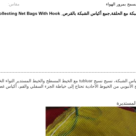
سمح بمرور الهواء
مقاس:
بكة مع الحلقة,جمع أكياس الشبكة بالقرص
ollecting Net Bags With Hook
,
لدينا أكياس الشبكة البلاستيكية يحتوي على أنواع متعددة من أكياس الشبكة، نسيج نسيج r
لأنبوبي من الخيوط الأحادية تحتاج إلى خياطة الجزء السفلي والفم، أكياس غط
لمستديرة