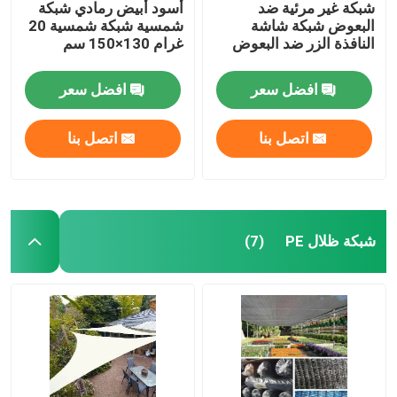
شبكة غير مرئية ضد
أسود أبيض رمادي شبكة
البعوض شبكة شاشة
شمسية شبكة شمسية 20
النافذة الزر ضد البعوض
غرام 130×150 سم
افضل سعر
افضل سعر
اتصل بنا
اتصل بنا
شبكة ظلال PE
(7)