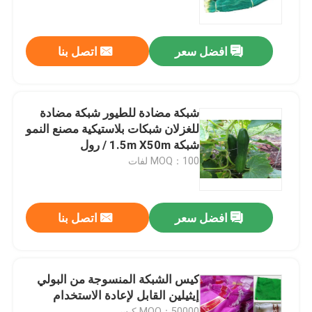
ضبط الجودة
افضل سعر
اتصل بنا
اتصل بنا
شبكة مضادة للطيور شبكة مضادة
طلب اقتباس
للغزلان شبكات بلاستيكية مصنع النمو
شبكة 1.5m X50m / رول
MOQ：100 لفات
Russian website
الستار المغناطيسي للباب
افضل سعر
اتصل بنا
شاشة النافذة
كيس الشبكة المنسوجة من البولي
إيثيلين القابل لإعادة الاستخدام
شبكة ظلال PE
MOQ：50000 كيس