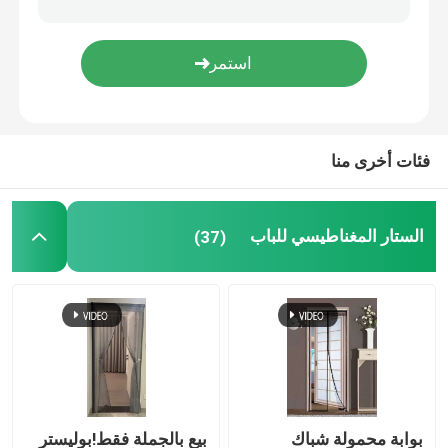
الزناد والحلقة
غطاء التربة من البولي بروبيلين
فئات أخرى منا
الستار المغناطيسي للباب
(37)
بوابة محمولة شباك
بيع بالجملة فقط!بوليستر