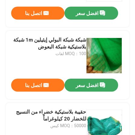
افضل سعر
اتصل بنا
شبكة شبكة البولي إيثيلين 1m شبكة
بلاستيكية شبكة البعوض
MOQ：100 لفات
افضل سعر
اتصل بنا
منزل
حقيبة بلاستيكية خضراء من النسيج
المنتجات
للخضار 20 كيلوغراماً
MOQ：50000 كيس
حول بنا