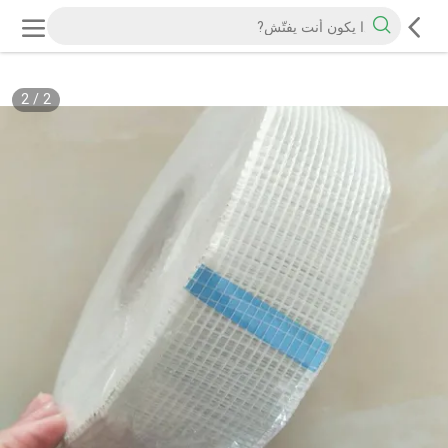
2
/
2