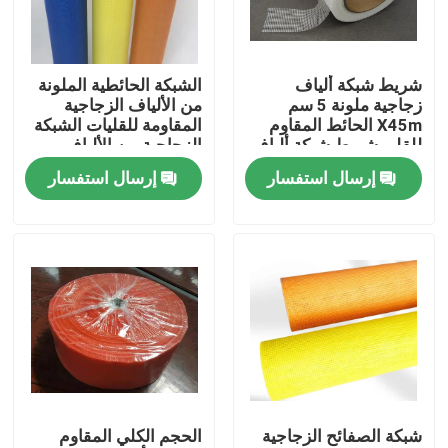
ضبط الجودة
شريط شبكة ألياف
الشبكة الحائطية الملونة
زجاجية ملونة 5 سم
من الألياف الزجاجية
اتصل بنا
X45m الحائط المقاوم
المقاومة للقليات الشبكة
للقلي شريط شبكة ألياف
الزجاجية من الألياف
زجاجية ملصق
الزجاجية من الدرجة A
إرسال استفسار
إرسال استفسار
طلب اقتباس
Russian website
الستار المغناطيسي للباب
شاشة النافذة
شبكة الصفائح الزجاجية
الحجم الكلي المقاوم
شبكة ظلال PE