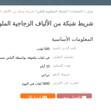
منزل
>
المنتجات
>
الشبكة المقاومة للقلي
>
شريط شبكة من الألياف الزجاجية الملون
شريط شبكة من الألياف الزجاجية الملونة المقاومة للقليات
المعلومات الأساسية
الحد الأدنى لكمية:
500 لفات
تفاصيل التغليف:
في لفات ملفوفة بواسطة أكياس منسوج
وقت التسليم:
10 أيام
شروط الدفع:
تي/تي
القدرة على العرض:
5000 لفات في اليوم
افضل سعر
ﺎﺘﺼﻟ ﺍﻶﻧ