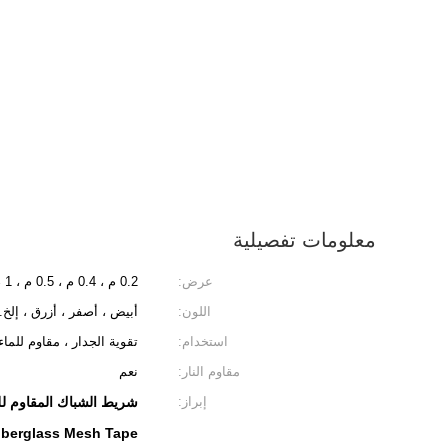
معلومات تفصيلية
عرض:
0.2 م ، 0.4 م ، 0.5 م ، 1 م
اللون:
أبيض ، أصفر ، أزرق ، إلخ.
استخدام:
تقوية الجدار ، مقاوم للماء 
مقاوم النار:
نعم
إبراز:
شريط الشباك المقاوم لل
Fiberglass Mesh Tape