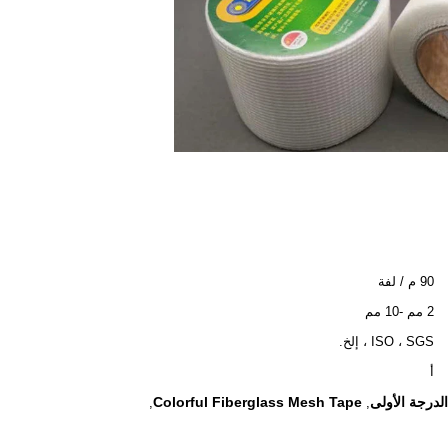
90 م / لفة
2 مم -10 مم
ISO ، SGS ، إلخ.
أ
لدرجة الأولى
Colorful Fiberglass Mesh Tape
,
,