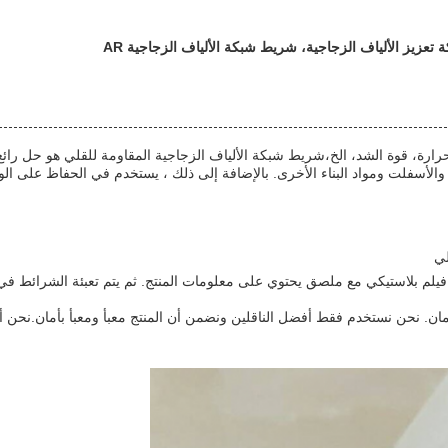
عزيز الألياف الزجاجية، شريط شبكة الألياف الزجاجية AR
ارة، قوة الشد، الخ،شريط شبكة الألياف الزجاجية المقاومة للقلي هو حل رائع
فلت ومواد البناء الأخرى. بالإضافة إلى ذلك ، يستخدم في الحفاظ على الوعاء.كم
لي
ي فيلم بلاستيكي مع ملصق يحتوي على معلومات المنتج. ثم يتم تعبئة الشرائط في
ان. نحن نستخدم فقط أفضل الناقلين ونضمن أن المنتج معبأ ومعبأ بأمان.نحن أ