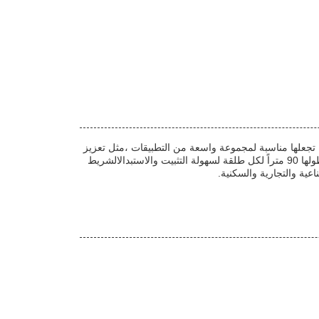
 تجعلها مناسبة لمجموعة واسعة من التطبيقات ،مثل تعزيز
الجدران، والعزل المائي، وغيرها من الاستخدامات. لديها أداء مقاومة حريق ممتازة حتى الفئة A ومقاومة جيدة للتآكل لمتانة طويلة الأمد.يبلغ طولها 90 متراً لكل طلقة لسهولة التثبيت والاستبدالالشريط
ية والتجارية والسكنية.