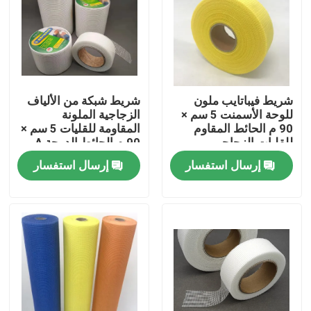
ضبط الجودة
اتصل بنا
شريط فيباتايب ملون
شريط شبكة من الألياف
للوحة الأسمنت 5 سم ×
الزجاجية الملونة
طلب اقتباس
90 م الحائط المقاوم
المقاومة للقليات 5 سم ×
للقليات الزجاجي
90 م الحائط الدرجة A
الصناعي الصف A
إرسال استفسار
إرسال استفسار
Russian website
الستار المغناطيسي للباب
شاشة النافذة
شبكة ظلال PE