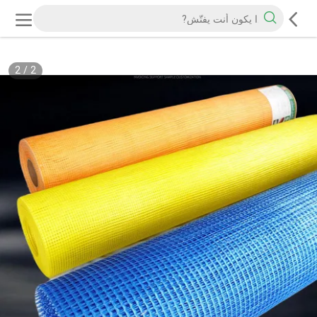
2
/
2