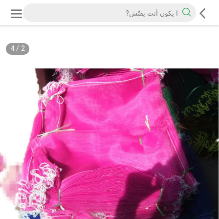
4
/
2