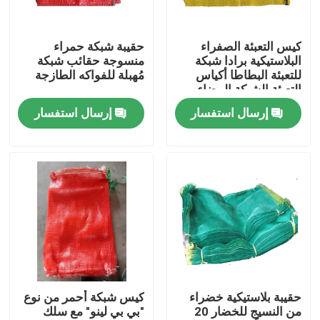
ضبط الجودة
كيس التعبئة الصفراء
حقيبة شبكة حمراء
البلاستيكية برادا شبكة
منسوجة حقائب شبكة
للتعبئة البطاطا أكياس
مُهبلة للفواكه الطازجة
اتصل بنا
التعبئة الشبكة البيضاء
إرسال استفسار
إرسال استفسار
طلب اقتباس
Russian website
الستار المغناطيسي للباب
شاشة النافذة
حقيبة بلاستيكية خضراء
كيس شبكة أحمر من نوع
من النسيج للخضار 20
"بي بي لينو" مع سلك
شبكة ظلال PE