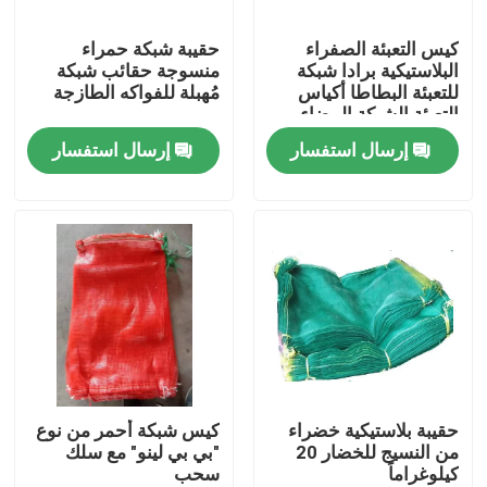
كيس التعبئة الصفراء
حقيبة شبكة حمراء
ضبط الجودة
البلاستيكية برادا شبكة
منسوجة حقائب شبكة
للتعبئة البطاطا أكياس
مُهبلة للفواكه الطازجة
التعبئة الشبكة البيضاء
اتصل بنا
إرسال استفسار
إرسال استفسار
طلب اقتباس
Russian website
الستار المغناطيسي للباب
شاشة النافذة
حقيبة بلاستيكية خضراء
كيس شبكة أحمر من نوع
من النسيج للخضار 20
"بي بي لينو" مع سلك
كيلوغراماً
سحب
شبكة ظلال PE