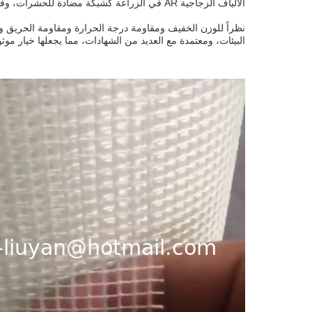
الألياف الزجاجية AR في الزراعة كشبكة مضادة للحشرات، وفي تربية الأسماك كقفص تربية الأسماك.
البيئات، ومعتمدة مع العديد من الشهادات، مما يجعلها خيار موث