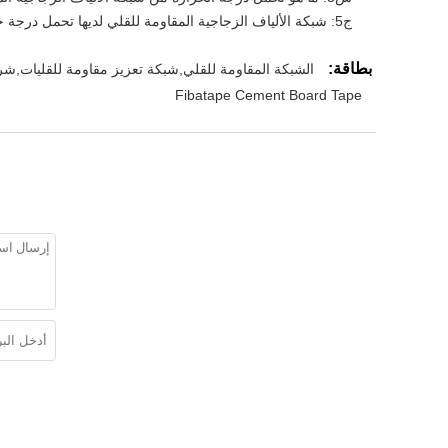
ج5: شبكة الألياف الزجاجية المقاومة للقلي لديها تحمل درجة حرارة ممتازة ، مع نطاق درجة الحرارة من -60 درجة مئوية إلى + 150 درجة مئوية.
بطاقة:
الشبكة المقاومة للقلي,شبكة تعزيز مقاومة للقليات,شر
Fibatape Cement Board Tape