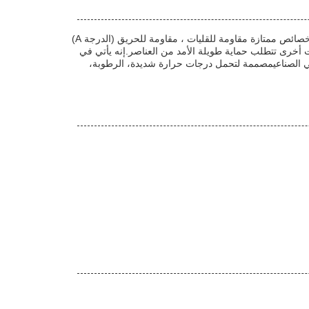
شبكة الألياف الزجاجية المقاومة للقلي هي شاشة شبكة الألياف الزجاجية عالية الصمود المصنوعة من خيط ألياف زجاجي عالي الجودة. تقدم خصائص ممتازة مقاومة للقليات ، مقاومة للحريق (الدرجة A)
رق.وتطبيقات أخرى تتطلب حماية طويلة الأمد من العناصر.إنه يأتي في
عي الصناعيمصممة لتحمل درجات حرارة شديدة، الرطوبة،