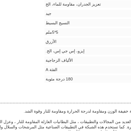
تعزيز الجدران، مقاومة للماء، الخ
جيد
النسيج البسيط
5*5ملم
الأزرق
إيزو، إس جي إس، الخ.
الألياف الزجاجية
الفئة A
180 درجة مئوية
لزجاجية AR على نطاق واسع في العديد من المجالات والتطبيقات ، مثل البطانيات العازلة المقاومة
لحرارة. كما تستخدم هذه الشبكة في التطبيقات الصناعية مثل المرشحات والسلال و