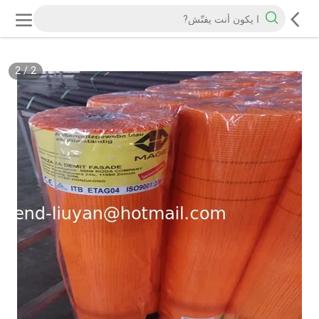
2
/
2