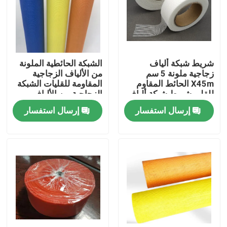
ضبط الجودة
اتصل بنا
شريط شبكة ألياف
الشبكة الحائطية الملونة
زجاجية ملونة 5 سم
من الألياف الزجاجية
X45m الحائط المقاوم
المقاومة للقليات الشبكة
طلب اقتباس
للقلي شريط شبكة ألياف
الزجاجية من الألياف
زجاجية ملصق
الزجاجية من الدرجة A
إرسال استفسار
إرسال استفسار
Russian website
الستار المغناطيسي للباب
شاشة النافذة
شبكة ظلال PE