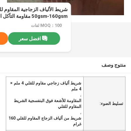
50gsm-160gsm مقاومة التآكل العالية
MOQ：100 لفات
افضل سعر
منتوج وصف
شريط ألياف زجاجي مقاوم للقلي 4 ملم ×
4 ملم
,
المقاومة للأشعة فوق البنفسجية الشريط
تسليط الضوء:
المقاوم للقلي
,
شريط من ألياف الزجاج المقاوم للقلي 160
غرام