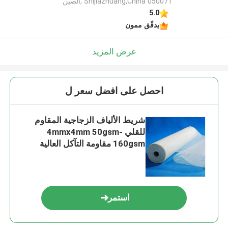
Shijiazhuang,China 050071 ,الصين
5.0
يدقّق ممون
عرض المزيد
احصل على افضل سعر ل
شريط الألياف الزجاجية المقاوم
للقلي 4mmx4mm 50gsm-
160gsm مقاومة التآكل العالية
استمر