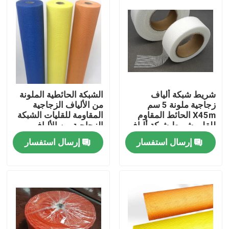
ضبط الجودة
اتصل بنا
طلب اقتباس
شريط شبكة ألياف
الشبكة الحائطية الملونة
زجاجية ملونة 5 سم
من الألياف الزجاجية
X45m الحائط المقاوم
المقاومة للقليات الشبكة
للقلي شريط شبكة ألياف
الزجاجية من الألياف
Russian website
زجاجية ملصق
الزجاجية من الدرجة A
إرسال استفسار
إرسال استفسار
الستار المغناطيسي للباب
شاشة النافذة
شبكة ظلال PE