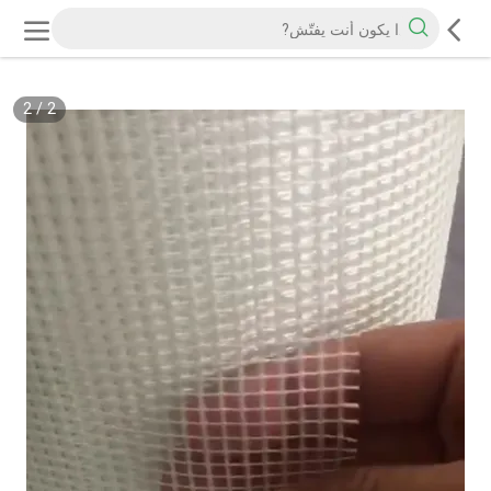
2
/
2