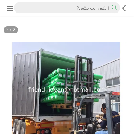
2
/
2