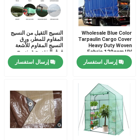
ضبط الجودة
Wholesale Blue Color
النسيج الثقيل من النسيج
اتصل بنا
Tarpaulin Cargo Cover
المقاوم للمطر، ورق
Heavy Duty Woven
النسيج المقاوم للأشعة
Fabric 120gsm,UV
فوق البنفسجية، نسيج
طلب اقتباس
Resist Garden Cover
غطاء الشاحنة
إرسال استفسار
إرسال استفسار
Sheet,Pool Fabric
Russian website
الستار المغناطيسي للباب
شاشة النافذة
شبكة ظلال PE