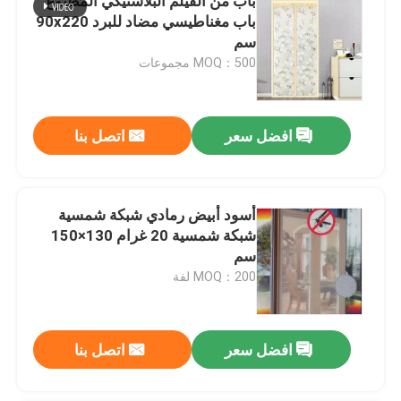
باب من الفيلم البلاستيكي المطبوع
باب مغناطيسي مضاد للبرد 90x220
سم
MOQ：500 مجموعات
افضل سعر
اتصل بنا
أسود أبيض رمادي شبكة شمسية
شبكة شمسية 20 غرام 130×150
سم
MOQ：200 لفة
افضل سعر
اتصل بنا