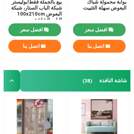
بوابة محمولة شباك
بيع بالجملة فقط!بوليستر
البعوض سهلة التثبيت
شبكة الباب الستار، شبكة
البعوض 100x210cm
الزناد والحلقة
الباب الشاشة
المغناطيسية الناعمة شبكة
افضل سعر
افضل سعر
الباب
غطاء التربة من البولي بروبيلين
اتصل بنا
اتصل بنا
شاشة النافذة
(38)