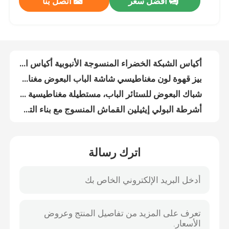
افضل سعر
اتصل بنا
أكياس الشبكة الخضراء المنسوجة الأنبوبية أكياس الشبكة الخزلية المنسوجة
بيز قهوة لون مغناطيسي شاشة الباب البعوض مغناطيسي شبكة الباب
ضبط الجودة
شباك البعوض للستائر الباب، مستطيلة مغناطيسية شاشة الباب، طباعة سهلة تناسب ستارة الباب
أشرطة البولي إيثيلين القماش المنسوج مع بناء التصفيف
اتصل بنا
موسم الصيف يستخدم ستارة شباك البعوض المغناطيسية للباب والنوافذ
حقيبة ثقيلة ذات شبكة بي اي قابلة للنفس
طلب اقتباس
شبكة حشرات الزراعة البيضاء المقاومة للأشعة فوق البنفسجية، عرض 1-4m، شبكة حشرات الدفيئة 50
سهلة إصلاح شبكة البعوض لباب، توقف الطائرة مطبوعة الباب الشبكة المغناطيسية
شبكة مضادة للبعوض البيضاء مقاومة للأشعة فوق البنفسجية شبكة مضادة للحشرات في المزرعة
Russian website
بوابة شباك البعوض DIY، ستارة الشاشة، ستارة الباب الشاشة المغناطيسية، ستارة وقف الطيران
اترك رسالة
أكياس الشبكة المنسوجة من PE أكياس الشبكة المطبوعة من الألياف الأحادية أكياس الشبكة من الأسلاك
الستار المغناطيسي للباب
القشرة متعددة الأغراض PE القشرة البلاستيكية الثقيلة القشرة الزرقاء PE القشرة
شبكة الحشرات الزراعية HDPE، شبكة الحشرات في الدفيئة، شبكة ظل الزراعة، شبكة جمع الزيتون
شاشة النافذة
الشبكة الدائمة PE القماش المعدني المقاوم للماء النسيج المنسوج القماش المعدني
الستار الباب البوليستر المطبوعة الجميلة شبكة مع الشرائط المغناطيسية لإغلاق سهل
شبكة ظلال PE