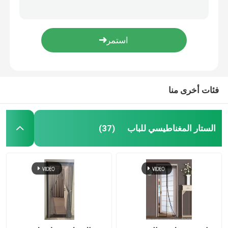
كيس شبكة PP المنسوجة البصل حزمة الشبكة كيس الخضروات كيس السحب الشبكة المنسوجة
شبكة مكافحة البعوض البيضاء السوداء المعالجة بالأشعة فوق البنفسجية لحماية المحاصيل شبكة 40
شبكة الحشرات الزراعية
المقاومة للأشعة فوق البنفسجية PE القماش المكشوف رول البرتقالي الأزرق لتغطية قاربك
ستارة الباب الملونة البوليستر شبكة البعوض ستارة الباب الشاشة المغناطيسية 100x220cm
القماش المشمع PE
مضاد للأشعة فوق البنفسجية استخدام متعدد صفيحة القشرة الأزرق الدائمة المصفوفة النسيج النسيج
فئات أخرى منا
حقيبة شبكية منسوجة
شبك بلاستيكي
الستار المغناطيسي للباب
(37)
الشبكة المقاومة للقلي
نايلون كبل التعادل
ستارة باب بلاستيكية مغناطيسية