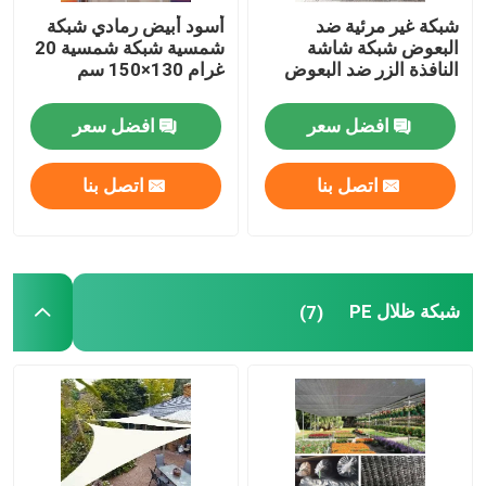
شبكة غير مرئية ضد
أسود أبيض رمادي شبكة
البعوض شبكة شاشة
شمسية شبكة شمسية 20
النافذة الزر ضد البعوض
غرام 130×150 سم
افضل سعر
افضل سعر
اتصل بنا
اتصل بنا
شبكة ظلال PE
(7)