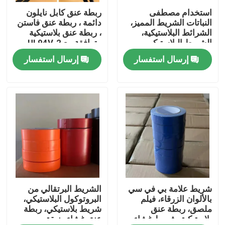
استخدام مصطفى
ربطة عنق كابل نايلون
النباتات الشريط المميز،
دائمة ، ربطة عنق فاستن
ضبط الجودة
الشرائط البلاستيكية،
، ربطة عنق بلاستيكية
الشريط البلاستيكي،
متوافقة مع UL94V-2
ربطة الغشاء الناعمة
إرسال استفسار
إرسال استفسار
اتصل بنا
طلب اقتباس
Russian website
الستار المغناطيسي للباب
شاشة النافذة
شريط علامة بي في سي
الشريط البرتقالي من
بالألوان الزرقاء، فيلم
البروتوكول البلاستيكي،
ملصق، ربطة عنق
شريط بلاستيكي، ربطة
بلاستيكية، شريط غشاء
عنق غشاء ضيقة
شبكة ظلال PE