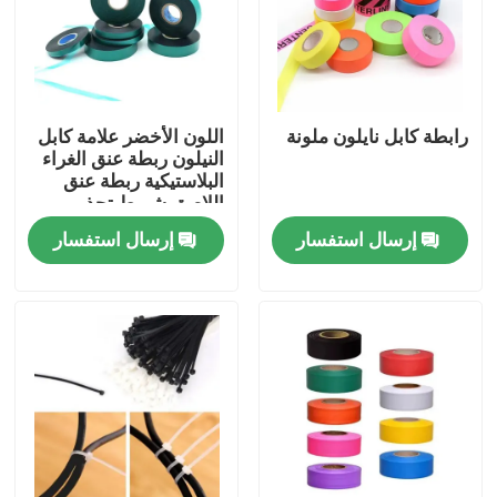
رابطة كابل نايلون ملونة
اللون الأخضر علامة كابل
النيلون ربطة عنق الغراء
البلاستيكية ربطة عنق
اللاصق شريط تحذير
شريط علامة
إرسال استفسار
إرسال استفسار
منزل
المنتجات
حول بنا