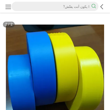
2
/
2