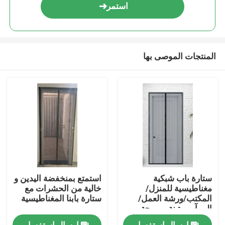
استمر
المنتجات الموصى بها
ستارة باب شبكية
استمتع بمنخفضة اليدين و
مغناطيسية للمنزل/
خالية من الحشرات مع
المكتب/ورشة العمل/
ستارة بابنا المغناطيسية
المرآب متينة ومريحة
بفتحات مغناطيسية
إرسال استفسار
إرسال استفسار