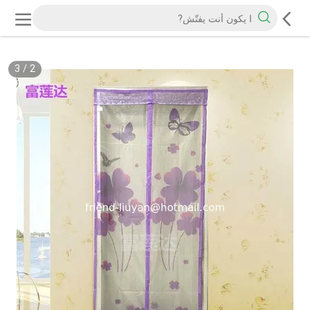
3
/
2