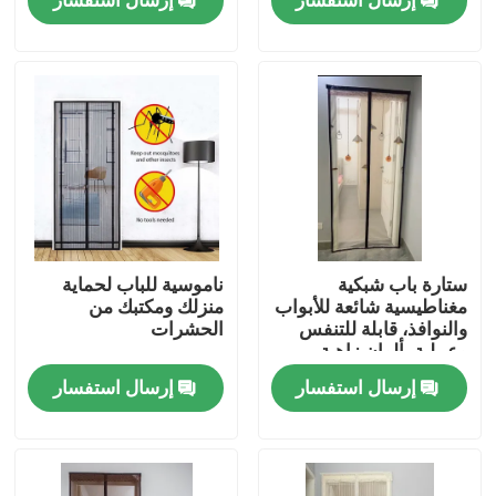
ستارة باب شبكية
ناموسية للباب لحماية
مغناطيسية شائعة للأبواب
منزلك ومكتبك من
والنوافذ، قابلة للتنفس
الحشرات
منزل
وعملية بألوان زاهية
إرسال استفسار
إرسال استفسار
المنتجات
حول بنا