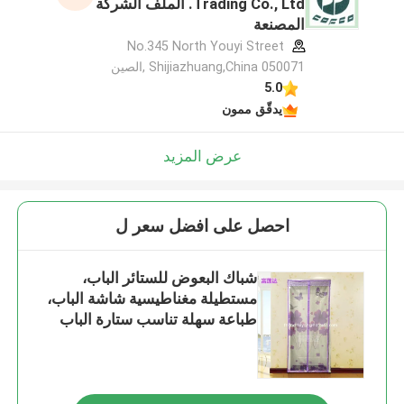
Trading Co., Ltd. الملف الشركة
المصنعة
No.345 North Youyi Street
Shijiazhuang,China 050071 ,الصين
5.0
يدقّق ممون
عرض المزيد
احصل على افضل سعر ل
شباك البعوض للستائر الباب،
مستطيلة مغناطيسية شاشة الباب،
طباعة سهلة تناسب ستارة الباب