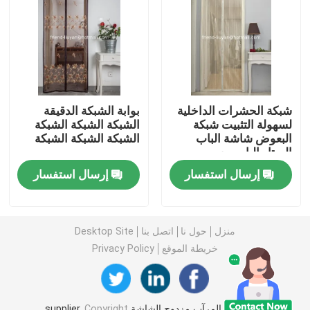
ضبط الجودة
اتصل بنا
شبكة الحشرات الداخلية
بوابة الشبكة الدقيقة
لسهولة التثبيت شبكة
الشبكة الشبكة الشبكة
طلب اقتباس
البعوض شاشة الباب
الشبكة الشبكة الشبكة
الستار الباب مع
المغناطيس
Russian website
إرسال استفسار
إرسال استفسار
الستار المغناطيسي للباب
منزل
حول نا
اتصل بنا
Desktop Site
خريطة الموقع
Privacy Policy
شاشة النافذة
شبكة ظلال PE
الصين باب المرآب مزدوج الشاشة supplier.
Copyright