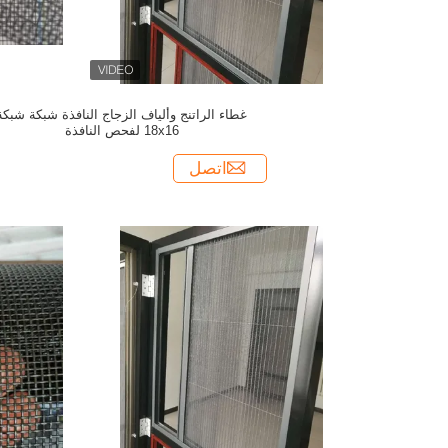
غطاء الراتنج وألياف الزجاج النافذة شبكة شبكة
18x16 لفحص النافذة
اتصل