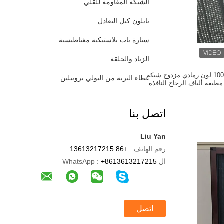
الشبكة المقاومة للقلي
نايلون كبل التعادل
ستارة باب بلاستيكية مغناطيسية
الزناد والحلقة
بيع بالجملة 100pcs MOQ لون رمادي مزدوج شبكة
غطاء التربة من البولي بروبيلين
مطبقة ألياف الزجاج النافذة
 0.26mm
اتصل بنا
Liu Yan
رقم الهاتف :
+86 13613217215
ال WhatsApp :
+8613613217215
اتصل