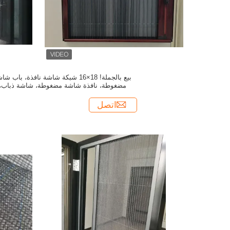
بيع بالجملة! 18×16 شبكة شاشة نافذة، باب ش
مضغوطة، نافذة شاشة مضغوطة، شاشة ذباب،
شبكة البعوض
اتصل