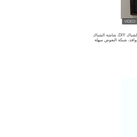
بيع بالجملة! شاشة الشباك DIY، شاشة الشباك
نوافذ، شبكة البعوض سهلة
 أفضل نفاذية الهواء