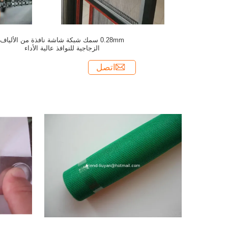
0.28mm سمك شبكة شاشة نافذة من الألياف
الزجاجية للنوافذ عالية الأداء
اتصل