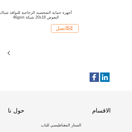
أجهزة حماية الشخصية الزجاجية للنوافذ شباك
البعوض 20x18 شبكة 46gsm
اتصل
الاقسام
حول نا
الستار المغناطيسي للباب