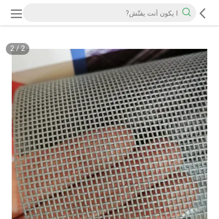
2
/
2