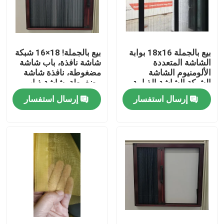
ضبط الجودة
بيع بالجملة 18x16 بوابة
بيع بالجملة! 18×16 شبكة
اتصل بنا
الشاشة المتعددة
شاشة نافذة، باب شاشة
الألومنيوم الشاشة
مضغوطة، نافذة شاشة
الشبكة الشاشة الذبابية
مضغوطة، شاشة ذباب،
طلب اقتباس
لتحسين نفوذ الهواء
شبكة البعوض
إرسال استفسار
إرسال استفسار
Russian website
الستار المغناطيسي للباب
شاشة النافذة
شبكة ظلال PE