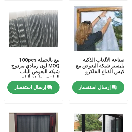
صناعة الألعاب الذكية
بيع بالجملة 100pcs
بليستر شبكة البعوض مع
MOQ لون رمادي مزدوج
كيس القناع الفلكرو
شبكة البعوض الباب
الراتنج مطبقة ألياف
الزجاج النافذة شبكة
إرسال استفسار
إرسال استفسار
الشاشة 0.26mm
منزل
المنتجات
حول بنا