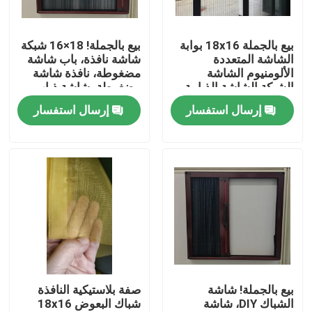
ضبط الجودة
بيع بالجملة 18x16 بوابة
بيع بالجملة! 18×16 شبكة
الشاشة المتعددة
شاشة نافذة، باب شاشة
الألومنيوم الشاشة
مضغوطة، نافذة شاشة
اتصل بنا
الشبكة الشاشة الذبابية
مضغوطة، شاشة ذباب،
لتحسين نفوذ الهواء
شبكة البعوض
إرسال استفسار
إرسال استفسار
طلب اقتباس
Russian website
الستار المغناطيسي للباب
شاشة النافذة
بيع بالجملة! شاشة
صفة بلاستيكية النافذة
الشباك DIY، شاشة
شباك البعوض 18x16
شبكة ظلال PE