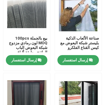
صناعة الألعاب الذكية
بيع بالجملة 100pcs
بليستر شبكة البعوض مع
MOQ لون رمادي مزدوج
كيس القناع الفلكرو
شبكة البعوض الباب
الراتنج مطبقة ألياف
الزجاج النافذة شبكة
إرسال استفسار
إرسال استفسار
الشاشة 0.26mm
منزل
المنتجات
حول بنا