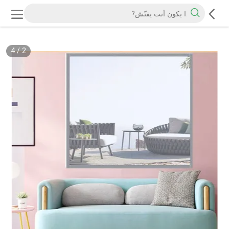
4
/
2