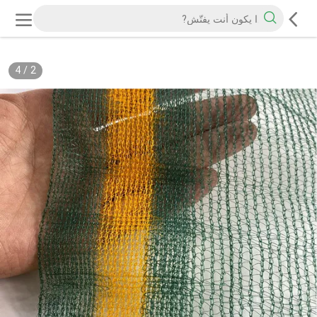
4
/
2