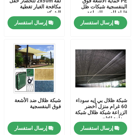
PE حماية الأشعة فوق
لفة 2x50m للخضار حقل
البنفسجية شبكات ظل
مكافحة الغبار تغطية
قابلة للعبور للزراعة
الشبكة
ضبط الجودة
إرسال استفسار
إرسال استفسار
اتصل بنا
طلب اقتباس
Russian website
الستار المغناطيسي للباب
شبكة ظلال بي إيه سوداء
شبكة ظلال ضد الأشعة
60 غرام منزل أخضر
فوق البنفسجية
الزراعة شبكة ظلال شبكة
شاشة النافذة
مضادة للثلج
إرسال استفسار
إرسال استفسار
شبكة ظلال PE