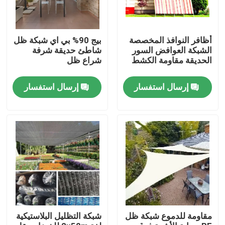
أظافر النوافذ المخصصة
بيج 90% بي اي شبكة ظل
الشبكة العوافض السور
شاطئ حديقة شرفة
الحديقة مقاومة الكشط
شراع ظل
إرسال استفسار
إرسال استفسار
منزل
المنتجات
مقاومة للدموع شبكة ظل
شبكة التظليل البلاستيكية
حول بنا