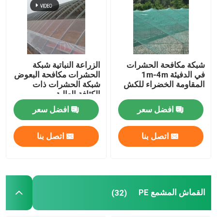
شبكة الحشرات الزراعية
القماش المشمع PE
شبكة مكافحة الحشرات
الزراعة النباتية شبكة
في الدفيئة 1m-4m
الحشرات مكافحة البعوض
المقاومة الخضراء للكش
شبكة الحشرات ذات
حقيبة شبكية منسوجة
الكثافة العالية
افضل سعر
افضل سعر
شبك بلاستيكي
اتصل بنا
اتصل بنا
الشبكة المقاومة للقلي
نايلون كبل التعادل
القماش المشمع PE
(32)
ستارة باب بلاستيكية مغناطيسية