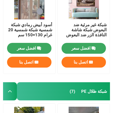
شبكة غير مرئية ضد
أسود أبيض رمادي شبكة
البعوض شبكة شاشة
شمسية شبكة شمسية 20
النافذة الزر ضد البعوض
غرام 130×150 سم
افضل سعر
افضل سعر
اتصل بنا
اتصل بنا
منزل
شبكة ظلال PE
(7)
المنتجات
حول بنا