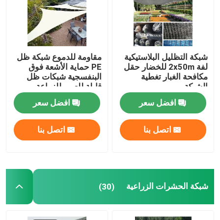
ضبط الجودة
شبكة التظليل البلاستيكية
مقاومة للدموع شبكة ظل
اتصل بنا
لفة 2x50m للخضار حقل
PE حماية الأشعة فوق
مكافحة الغبار تغطية
البنفسجية شبكات ظل
الشبكة
قابلة للعبور للزراعة
طلب اقتباس
افضل سعر
افضل سعر
Russian website
اتصل بنا
اتصل بنا
الستار المغناطيسي للباب
شاشة النافذة
شبكة الحشرات الزراعية
(30)
شبكة ظلال PE